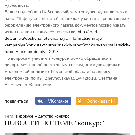
журналиста.
Более подробно о IX Всероссийском конкурсе журналистских
работ "В фокусе – детство", правилах участия и требованиях к
оформлению электронного пакета документов можно узнать
из положения о конкурсе по ссылке:
http://fond-
detyam.ru/obshchenatsionalnaya-informatsionnaya-
kampaniya/konkurs-zhurnalistskikh-rabot/konkurs-zhurnalistskikh-
rabot-v-fokuse-detstvo-2018
.
По вопросам участия в конкурсе можно обращаться в
департамент по общественным связям, коммуникациям и
молодежной политике Тюменской области по адресу
электронной почты: ZhevnovskayaSE@72to.ru, Светлана
Евгеньевна Жевновская.
VKontakte
Odnoklassniki
ПОДЕЛИТЬСЯ:
Теги:
в фокусе – детство
конкурс
НОВОСТИ ПО ТЕМЕ "конкурс"