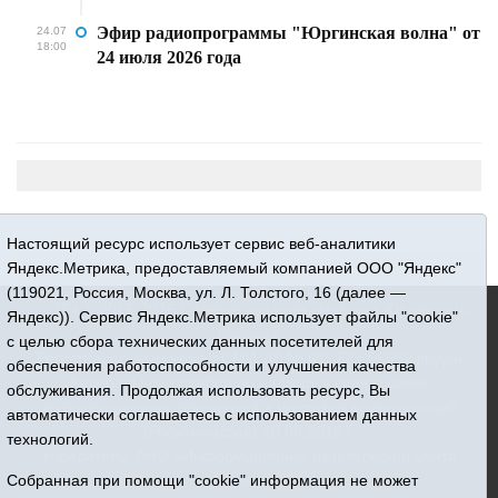
Эфир радиопрограммы "Юргинская волна" от
24.07
18:00
24 июля 2026 года
Настоящий ресурс использует сервис веб-аналитики
Яндекс.Метрика, предоставляемый компанией ООО "Яндекс"
(119021, Россия, Москва, ул. Л. Толстого, 16 (далее —
16+ © 2015-2026 Сетевое издание «Новости Юргинского
Яндекс)). Сервис Яндекс.Метрика использует файлы "cookie"
района»
с целью сбора технических данных посетителей для
Регистрационный номер СМИ ЭЛ № ФС 77 - 66052 выдан
обеспечения работоспособности и улучшения качества
Федеральной службой по надзору в сфере связи,
обслуживания. Продолжая использовать ресурс, Вы
информационных технологий и массовых коммуникаций
автоматически соглашаетесь с использованием данных
(Роскомнадзор) 10.06.2016 г.
технологий.
Учредитель: АНО «Информационно-издательский центр
«Призыв»
Собранная при помощи "cookie" информация не может