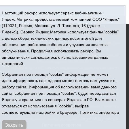
Настоящий ресурс использует сервис веб-аналитики
Яндекс.Метрика, предоставляемый компанией ООО "Яндекс"
(119021, Россия, Москва, ул. Л. Толстого, 16 (далее —
16+ © 2015-2026 Сетевое издание «Новости Юргинского
Яндекс)). Сервис Яндекс.Метрика использует файлы "cookie"
района»
с целью сбора технических данных посетителей для
Регистрационный номер СМИ ЭЛ № ФС 77 - 66052 выдан
обеспечения работоспособности и улучшения качества
Федеральной службой по надзору в сфере связи,
обслуживания. Продолжая использовать ресурс, Вы
информационных технологий и массовых коммуникаций
автоматически соглашаетесь с использованием данных
(Роскомнадзор) 10.06.2016 г.
технологий.
Учредитель: АНО «Информационно-издательский центр
«Призыв»
Собранная при помощи "cookie" информация не может
Все права защищены © При использовании материалов
идентифицировать вас, однако может помочь нам улучшить
ссылка обязательна
работу сайта. Информация об использовании вами данного
Адрес редакции: 627250, Тюменская область, Юргинский
сайта, собранная при помощи "cookie", будет передаваться
район, с. Юргинское, ул. Центральная, 49
Яндексу и храниться на серверах Яндекса в РФ. Вы можете
Телефон: 8(34543)2-46-89. Директор - главный редактор
отказаться от использования "cookie", выбрав
Галина Васильевна Ниязова
соответствующие настройки в браузере.
Политика оператора
Адрес электронной почты редакции:
JurgaSMI@yandex.ru
Политика оператора
Закрыть