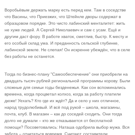
Воробьёвым держать марку есть перед кем. Там в соседстве
что Васины, что Приезжих, что Штейнле дворы содержат в
образцовом порядке. Это чисто лабинский менталитет: жить
не хуже людей. А Сергей Николаевич и сам с усам. Ещё и
другим даст фору. В работе хваток, сметлив, быстр. К месту и
его особый склад ума. И преданность сельской глубинке,
лабинской земле. Не слепая! Он искренне убеждён, что в селе
без работы не останется.
Тогда по бизнес-плану "Самообеспечение" они приобрели на
двадцать тысяч рублей региональной программы корову. Были
сложные для семьи годы безденежья. Как сон вспоминались
времена, когда процветал колхоз, когда за работу платили
дюже! Уехать? Кто где их ждёт? Да и село у них отличное,
народ трудолюбивый. И всё под рукой – школа, магазины,
почта, клуб. В магазин – как до соседей сходить. Они тогда
долго не думали – кто же отказывается от бесплатной
помощи? Посоветовались: Наташа одобрила выбор мужа. Вся
забота – отчитаться вовремя. Считают, составители