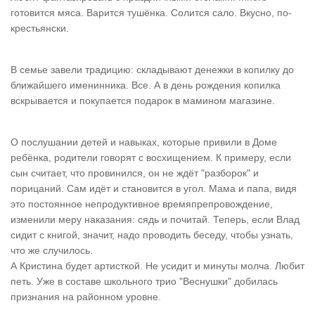
готовится мяса. Варится тушёнка. Солится сало. Вкусно, по-
крестьянски.
В семье завели традицию: складывают денежки в копилку до
ближайшего именинника. Все. А в день рождения копилка
вскрывается и покупается подарок в мамином магазине.
О послушании детей и навыках, которые привили в Доме
ребёнка, родители говорят с восхищением. К примеру, если
сын считает, что провинился, он не ждёт "разборок" и
порицаний. Сам идёт и становится в угол. Мама и папа, видя
это постоянное непродуктивное времяпрепровождение,
изменили меру наказания: сядь и почитай. Теперь, если Влад
сидит с книгой, значит, надо проводить беседу, чтобы узнать,
что же случилось.
А Кристина будет артисткой. Не усидит и минуты молча. Любит
петь. Уже в составе школьного трио "Веснушки" добилась
признания на районном уровне.