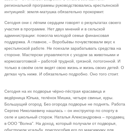
региональной программы руководствовались крестьянской
интуицией: земля-матушка обязательно прокормит.
Сегодня они с лёгким сердцем говорят о результатах своего
участия в программе. Нет двух мнений и в сельской
администрации: помогла молодой семье финансовая
поддержка. А главное, – Воробьёвы почувствовали вкус к
крестьянской работе. Не поехали зарабатывать средства на
стороне. Мастерски управляются с уходом за животными и
кормозаготовкой – работой трудной, грязной, потогонной. И
только в своём селе видят свою жизнь и жизнь своих детей. О
детках чуть ниже. И обязательно подробно. Оно того стоит.
Сегодня на их подворье чёрно-пёстрая красавица и
ведёрница Юлька, телёнок Мишка, четыре свиньи, куры.
Большущий огород. Без огорода подворье не поднять. Работа
Сергею Николаевичу нашлась – он инструктор по спорту в
селе и школьный сторож. Наталья Александровна – продавец
в ООО "Волна". На доход, который получали от подворья,
обустроили усадьбу, приспособив его по максимуму для