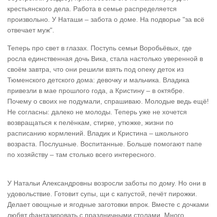
крестьянского дела. Работа в семье распределяется
произвольно. У Наташи – забота о доме. На подворье "за всё
отвечает муж".
Теперь про свет в глазах. Поступь семьи Воробьёвых, где
росла единственная дочь Вика, стала настолько уверенной в
своём завтра, что они решили взять под опеку деток из
Тюменского детского дома: девочку и мальчика. Владика
привезли в мае прошлого года, а Кристину – в октябре.
Почему о своих не подумали, спрашиваю. Молодые ведь ещё!
Не согласны: далеко не молоды. Теперь уже не хочется
возвращаться к пелёнкам, стирке, утюжке, жизни по
расписанию кормлений. Владик и Кристина – школьного
возраста. Послушные. Воспитанные. Больше помогают папе
по хозяйству – там столько всего интересного.
У Натальи Александровны возросли заботы по дому. Но они в
удовольствие. Готовит супы, щи с капустой, печёт пирожки.
Делает овощные и ягодные заготовки впрок. Вместе с дочками
любят фантазировать с праздничными столами. Много