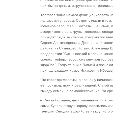
строительство помещения для магазина. Ч
причём на деньги, вырученные от реализац
Торговая точка начала функционировать не
пользуется спросом. Секрет отчасти в том,
копчёное сало, фарш, котлеты, шашлыки, 
ассортименте есть крупы, консервы, овощ
приходят сюда за хлебом, который постав
Сергея Александровича Дегтярёва, и моло
района, из Ситниково. Кстати, Александр 
предприятии "Ситниковский молочно-консе
молоко, кефир, творог, сметану под торгов
здорОво". Тогда-то они с Лилией и познак
принадлежащем Камзе Искаковичу Ибраеву,
Что касается молочки, в планах у начина
её производством и реализацией. С этой 
выходу семей на самообеспечение. На сре
– Семья большая, дети маленькие, поэтом
сами. Купили вторую корову, появились из
телушку. Сегодня в хозяйстве из крупного 