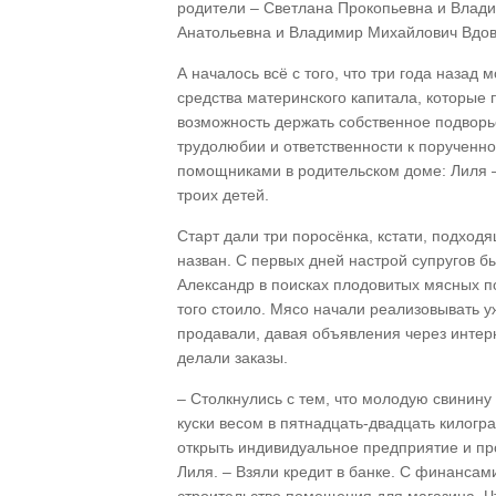
родители – Светлана Прокопьевна и Влад
Анатольевна и Владимир Михайлович Вдо
А началось всё с того, что три года назад
средства материнского капитала, которые 
возможность держать собственное подворье
трудолюбии и ответственности к порученно
помощниками в родительском доме: Лиля –
троих детей.
Старт дали три поросёнка, кстати, подход
назван. С первых дней настрой супругов бы
Александр в поисках плодовитых мясных по
того стоило. Мясо начали реализовывать у
продавали, давая объявления через интерн
делали заказы.
– Столкнулись с тем, что молодую свинину 
куски весом в пятнадцать-двадцать килог
открыть индивидуальное предприятие и пр
Лиля. – Взяли кредит в банке. С финансам