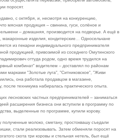
тобы осуществлять перевозки, приобрели автомобиль,
ии поросят.
давно, с октября, и, несмотря на конкуренцию,
 что мясная продукция – свинина, гуси, солёное и
пельмени – домашняя, производится на подворье. А ещё в
и, макаронные изделия, кондитерские… Односельчане
ляется из пекарни индивидуального предпринимателя
чной продукцией, привозимой из соседнего Омутинского
Владимирович оттуда родом, одно время трудился на
рвный комбинат" водителем – доставлял по районам
ыми марками "Золотые луга", "Ситниковское", "Живи
омились, она работала продавцом в магазине,
 после техникума набиралась практического опыта.
ющих лесновских частных предпринимателей – заниматься
идеей расширения бизнеса они вступили в программу по
дства, выделенные по программе, купили корову.
у полученные молоко, сметану, простоквашу съедали
лишки, стали реализовывать. Затем обменяли поросят на
рогатого скота три коровы и стельная нетель, был ещё