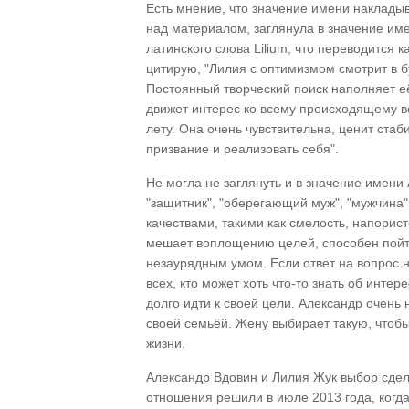
Есть мнение, что значение имени накладыв
над материалом, заглянула в значение име
латинского слова Lilium, что переводится к
цитирую, "Лилия с оптимизмом смотрит в б
Постоянный творческий поиск наполняет е
движет интерес ко всему происходящему во
лету. Она очень чувствительна, ценит ста
призвание и реализовать себя".
Не могла не заглянуть и в значение имени 
"защитник", "оберегающий муж", "мужчина"
качествами, такими как смелость, напорист
мешает воплощению целей, способен пойти
незаурядным умом. Если ответ на вопрос не
всех, кто может хоть что-то знать об интер
долго идти к своей цели. Александр очень 
своей семьёй. Жену выбирает такую, чтобы
жизни.
Александр Вдовин и Лилия Жук выбор сдел
отношения решили в июле 2013 года, когд