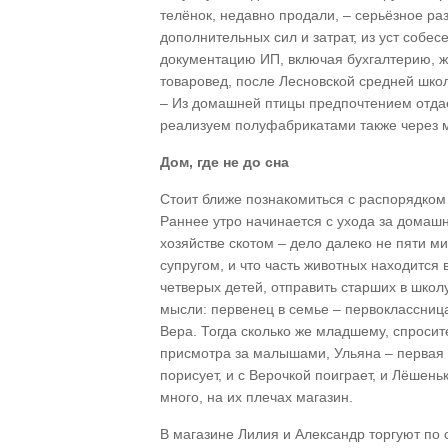
телёнок, недавно продали, – серьёзное р
дополнительных сил и затрат, из уст собе
документацию ИП, включая бухгалтерию, ж
товаровед, после Лесновской средней шко
– Из домашней птицы предпочтением отдаё
реализуем полуфабрикатами также через м
Дом, где не до сна
Стоит ближе познакомиться с распорядком
Раннее утро начинается с ухода за домаш
хозяйстве скотом – дело далеко не пяти ми
супругом, и что часть животных находится
четверых детей, отправить старших в школ
мысли: первенец в семье – первоклассниц
Вера. Тогда сколько же младшему, спросит
присмотра за малышами, Ульяна – первая
порисует, и с Верочкой поиграет, и Лёшен
много, на их плечах магазин.
В магазине Лилия и Александр торгуют по о