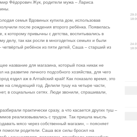
имир Фёдорович Жук, родители мужа – Лариса
вины.
29.0
18:0
 молодая семья Вдовиных купила дом, использовав
получили после рождения второго ребёнка. Появилась
, к которому привычны с детства, воспитывались в
му делу, так как росли в многодетных семьях и были
24.0
 четвёртый ребёнок из пяти детей, Саша – старший из
18:0
ящее название для магазина, который пока никак не
л на развитие личного подсобного хозяйства, для чего
род ездил аж в Алтайский край! Как показало время, это
же на следующий год. Делили тушу на четыре части,
ет, в социальных сетях. Люди звонили, спрашивали,
разбирали практически сразу, а что касается других туш –
раммов реализовывались с трудом. Так пришла мысль
одавать мясо через собственный магазин, – поясняет
и помогли родители. Саша все силы бросил на