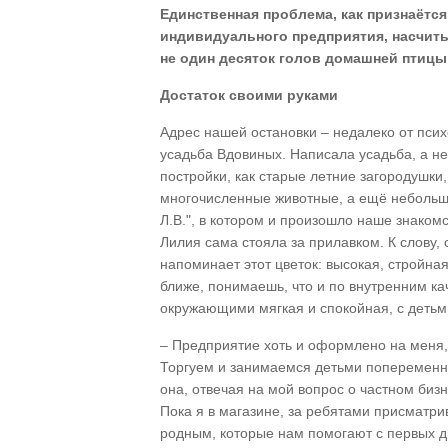
Единственная проблема, как признаётся
индивидуального предприятия, насчиты
не один десяток голов домашней птицы, 
Достаток своими руками
Адрес нашей остановки – недалеко от пси
усадьба Вдовиных. Написала усадьба, а не
постройки, как старые летние загородушки,
многочисленные животные, а ещё небольш
Л.В.", в котором и произошло наше знак
Лилия сама стояла за прилавком. К слову
напоминает этот цветок: высокая, стройна
ближе, понимаешь, что и по внутренним к
окружающими мягкая и спокойная, с детьм
– Предприятие хоть и оформлено на меня, 
Торгуем и занимаемся детьми попеременно
она, отвечая на мой вопрос о частном биз
Пока я в магазине, за ребятами присматри
родным, которые нам помогают с первых дн