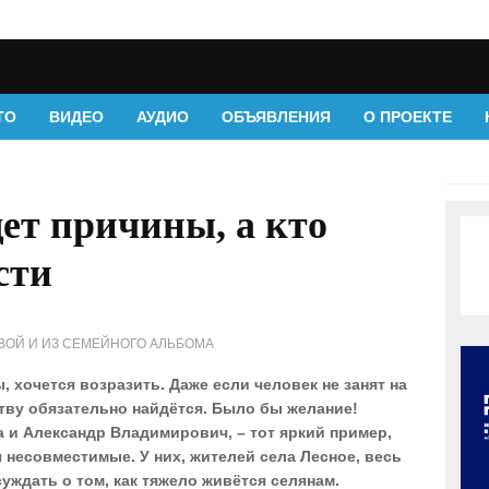
ТО
ВИДЕО
АУДИО
ОБЪЯВЛЕНИЯ
О ПРОЕКТЕ
щет причины, а кто
сти
ВОЙ И ИЗ СЕМЕЙНОГО АЛЬБОМА
ы, хочется возразить. Даже если человек не занят на
ству обязательно найдётся. Было бы желание!
и Александр Владимирович, – тот яркий пример,
я несовместимые. У них, жителей села Лесное, весь
суждать о том, как тяжело живётся селянам.