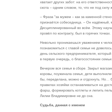
хватает других забот: на его ответственно
скота – одним словом, то, что не под силу
– Фраза "за мужем – как за каменной стено
признаётся собеседница. – Он надёжный, м
Дисциплинированный во всём. Этому научи
провёл по контракту, был в горячих точках
Невольно проникаешься уважением к челов
познакомиться с главой семьи не довелось
день сельского предпринимателя, который
в первую очередь, о благосостоянии семьи
Вечером вся семья в сборе. Закрыт магаз
коровы, поужинала семья, дети выполнили 
бы, переделана, можно и отдохнуть. Но… б
правилах хозяйки останавливаться на дост
фарш, формировать котлеты и лепить пель
Лилии Владимировне не до сна.
Судьба, данная с именем