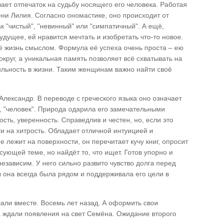
ает отпечаток на судьбу носящего его человека. Работая
ни Лилия. Согласно ономастике, оно происходит от
ак "чистый", "невинный" или "симпатичный". А ещё,
удущее, ей нравится мечтать и изобретать что-то новое.
ё жизнь смыслом. Формула её успеха очень проста – ею
круг, а уникальная память позволяет всё схватывать на
бильность в жизни. Таким женщинам важно найти своё
Александр. В переводе с греческого языка оно означает
, "человек". Природа одарила его замечательными
ость, уверенность. Справедлив и честен, но, если это
 на хитрость. Обладает отличной интуицией и
 лежит на поверхности, он перечитает кучу книг, опросит
есующей теме, но найдёт то, что ищет. Готов упорно и
независим. У него сильно развито чувство долга перед
 она всегда была рядом и поддерживала его цели в
али вместе. Восемь лет назад. А оформить свои
а ждали появления на свет Семёна. Ожидание второго