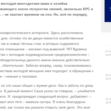
 молодая многодетная мама и хозяйка
вающего около полусотни свиней, несколько КРС и
– не хватает времени на сон. Но, всё по порядку.
хоневрологического интерната. Здесь расположена
 дом, потому что во дворе имеются хозяйственные
 так и новые тёплые стаи, в которых содержатся
ое помещение – магазин под вывеской "ИП Вдовина
07.0
омство с молодым индивидуальным предпринимателем –
18:0
, обладательница данного имени внешне действительно
я, обаятельная. Забегая вперёд, скажу, познакомившись
ачествам молодой женщине имя подходит: в обращении с
05.0
и – нежная и ласковая.
18:0
но это наше общее с мужем дело. Как и заботы по дому.
. В данный момент Саша уехал за товаром, – улыбается
несе. И, предупреждая следующий вопрос, добавляет: –
31.0
вает моя тётя – мамина сестра. Я очень благодарна
18:0
ей, как только мы решили открыть своё дело. Это мои