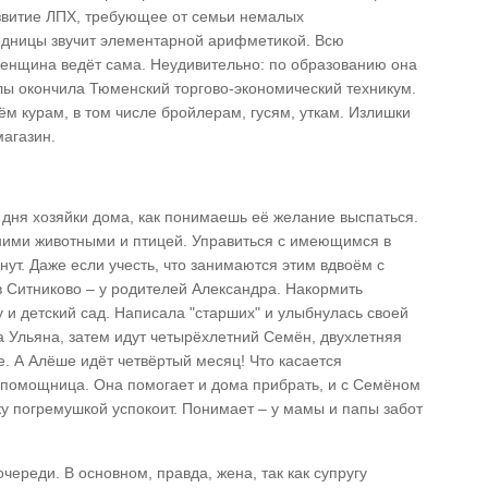
азвитие ЛПХ, требующее от семьи немалых
седницы звучит элементарной арифметикой. Всю
енщина ведёт сама. Неудивительно: по образованию она
лы окончила Тюменский торгово-экономический техникум.
м курам, в том числе бройлерам, гусям, уткам. Излишки
агазин.
 дня хозяйки дома, как понимаешь её желание выспаться.
ними животными и птицей. Управиться с имеющимся в
нут. Даже если учесть, что занимаются этим вдвоём с
 в Ситниково – у родителей Александра. Накормить
у и детский сад. Написала "старших" и улыбнулась своей
а Ульяна, затем идут четырёхлетний Семён, двухлетняя
е. А Алёше идёт четвёртый месяц! Что касается
 помощница. Она помогает и дома прибрать, и с Семёном
ьку погремушкой успокоит. Понимает – у мамы и папы забот
череди. В основном, правда, жена, так как супругу