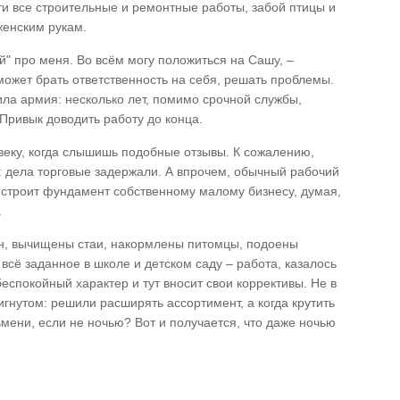
сти все строительные и ремонтные работы, забой птицы и
 женским рукам.
й" про меня. Во всём могу положиться на Сашу, –
ожет брать ответственность на себя, решать проблемы.
ла армия: несколько лет, помимо срочной службы,
. Привык доводить работу до конца.
еку, когда слышишь подобные отзывы. К сожалению,
: дела торговые задержали. А впрочем, обычный рабочий
 строит фундамент собственному малому бизнесу, думая,
.
ин, вычищены стаи, накормлены питомцы, подоены
всё заданное в школе и детском саду – работа, казалось
еспокойный характер и тут вносит свои коррективы. Не в
игнутом: решили расширять ассортимент, а когда крутить
мени, если не ночью? Вот и получается, что даже ночью