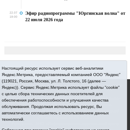
Эфир радиопрограммы "Юргинская волна" от
22.07
18:00
22 июля 2026 года
Настоящий ресурс использует сервис веб-аналитики
Яндекс.Метрика, предоставляемый компанией ООО "Яндекс"
(119021, Россия, Москва, ул. Л. Толстого, 16 (далее —
16+ © 2015-2026 Сетевое издание «Новости Юргинского
Яндекс)). Сервис Яндекс.Метрика использует файлы "cookie"
района»
с целью сбора технических данных посетителей для
Регистрационный номер СМИ ЭЛ № ФС 77 - 66052 выдан
обеспечения работоспособности и улучшения качества
Федеральной службой по надзору в сфере связи,
обслуживания. Продолжая использовать ресурс, Вы
информационных технологий и массовых коммуникаций
автоматически соглашаетесь с использованием данных
(Роскомнадзор) 10.06.2016 г.
технологий.
Учредитель: АНО «Информационно-издательский центр