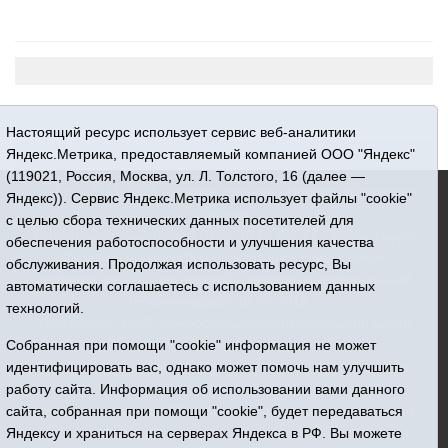
Настоящий ресурс использует сервис веб-аналитики
Яндекс.Метрика, предоставляемый компанией ООО "Яндекс"
(119021, Россия, Москва, ул. Л. Толстого, 16 (далее —
16+ © 2015-2026 Сетевое издание «Новости Юргинского
Яндекс)). Сервис Яндекс.Метрика использует файлы "cookie"
района»
с целью сбора технических данных посетителей для
Регистрационный номер СМИ ЭЛ № ФС 77 - 66052 выдан
обеспечения работоспособности и улучшения качества
Федеральной службой по надзору в сфере связи,
обслуживания. Продолжая использовать ресурс, Вы
информационных технологий и массовых коммуникаций
автоматически соглашаетесь с использованием данных
(Роскомнадзор) 10.06.2016 г.
технологий.
Учредитель: АНО «Информационно-издательский центр
Собранная при помощи "cookie" информация не может
«Призыв»
идентифицировать вас, однако может помочь нам улучшить
Все права защищены © При использовании материалов
работу сайта. Информация об использовании вами данного
ссылка обязательна
сайта, собранная при помощи "cookie", будет передаваться
Адрес редакции: 627250, Тюменская область, Юргинский
Яндексу и храниться на серверах Яндекса в РФ. Вы можете
район, с. Юргинское, ул. Центральная, 49