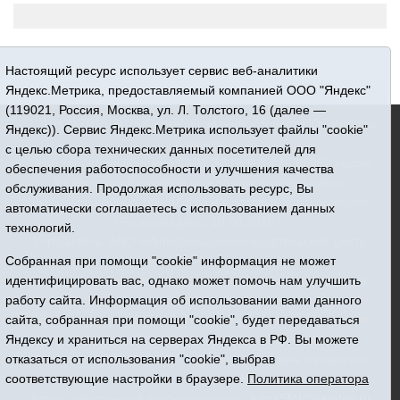
Настоящий ресурс использует сервис веб-аналитики
Яндекс.Метрика, предоставляемый компанией ООО "Яндекс"
(119021, Россия, Москва, ул. Л. Толстого, 16 (далее —
16+ © 2015-2026 Сетевое издание «Новости Юргинского
Яндекс)). Сервис Яндекс.Метрика использует файлы "cookie"
района»
с целью сбора технических данных посетителей для
Регистрационный номер СМИ ЭЛ № ФС 77 - 66052 выдан
обеспечения работоспособности и улучшения качества
Федеральной службой по надзору в сфере связи,
обслуживания. Продолжая использовать ресурс, Вы
информационных технологий и массовых коммуникаций
автоматически соглашаетесь с использованием данных
(Роскомнадзор) 10.06.2016 г.
технологий.
Учредитель: АНО «Информационно-издательский центр
Собранная при помощи "cookie" информация не может
«Призыв»
идентифицировать вас, однако может помочь нам улучшить
Все права защищены © При использовании материалов
работу сайта. Информация об использовании вами данного
ссылка обязательна
сайта, собранная при помощи "cookie", будет передаваться
Адрес редакции: 627250, Тюменская область, Юргинский
Яндексу и храниться на серверах Яндекса в РФ. Вы можете
район, с. Юргинское, ул. Центральная, 49
отказаться от использования "cookie", выбрав
Телефон: 8(34543)2-46-89. Директор - главный редактор
соответствующие настройки в браузере.
Политика оператора
Галина Васильевна Ниязова
Адрес электронной почты редакции:
JurgaSMI@yandex.ru