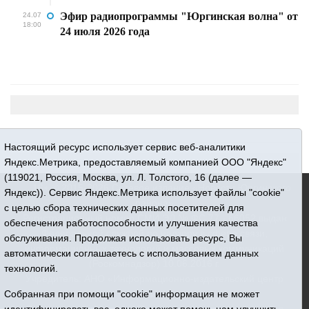
Эфир радиопрограммы "Юргинская волна" от
24.07
18:00
24 июля 2026 года
Настоящий ресурс использует сервис веб-аналитики
Яндекс.Метрика, предоставляемый компанией ООО "Яндекс"
(119021, Россия, Москва, ул. Л. Толстого, 16 (далее —
16+ © 2015-2026 Сетевое издание «Новости Юргинского
Яндекс)). Сервис Яндекс.Метрика использует файлы "cookie"
района»
с целью сбора технических данных посетителей для
Регистрационный номер СМИ ЭЛ № ФС 77 - 66052 выдан
обеспечения работоспособности и улучшения качества
Федеральной службой по надзору в сфере связи,
обслуживания. Продолжая использовать ресурс, Вы
информационных технологий и массовых коммуникаций
автоматически соглашаетесь с использованием данных
(Роскомнадзор) 10.06.2016 г.
технологий.
Учредитель: АНО «Информационно-издательский центр
«Призыв»
Собранная при помощи "cookie" информация не может
Все права защищены © При использовании материалов