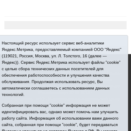
Настоящий ресурс использует сервис веб-аналитики
Яндекс.Метрика, предоставляемый компанией ООО "Яндекс"
(119021, Россия, Москва, ул. Л. Толстого, 16 (далее —
16+ © 2015-2026 Сетевое издание «Новости Юргинского
Яндекс)). Сервис Яндекс.Метрика использует файлы "cookie"
района»
с целью сбора технических данных посетителей для
Регистрационный номер СМИ ЭЛ № ФС 77 - 66052 выдан
обеспечения работоспособности и улучшения качества
Федеральной службой по надзору в сфере связи,
обслуживания. Продолжая использовать ресурс, Вы
информационных технологий и массовых коммуникаций
автоматически соглашаетесь с использованием данных
(Роскомнадзор) 10.06.2016 г.
технологий.
Учредитель: АНО «Информационно-издательский центр
«Призыв»
Собранная при помощи "cookie" информация не может
Все права защищены © При использовании материалов
идентифицировать вас, однако может помочь нам улучшить
ссылка обязательна
работу сайта. Информация об использовании вами данного
Адрес редакции: 627250, Тюменская область, Юргинский
сайта, собранная при помощи "cookie", будет передаваться
район, с. Юргинское, ул. Центральная, 49