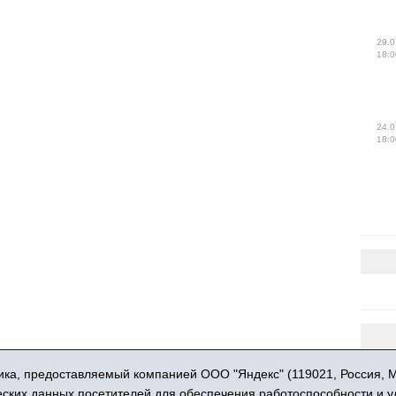
29.0
18:0
24.0
18:0
16+ © 2015-2026 Сетевое издание «Новости Юргинского района
ка, предоставляемый компанией ООО "Яндекс" (119021, Россия, Мос
 - 66052 выдан Федеральной службой по надзору в сфере связи,
ческих данных посетителей для обеспечения работоспособности и 