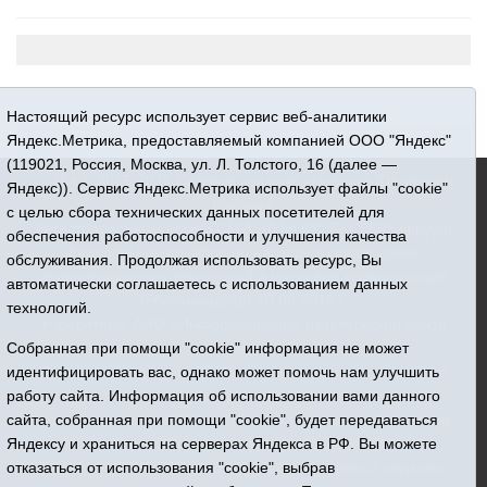
Настоящий ресурс использует сервис веб-аналитики
Яндекс.Метрика, предоставляемый компанией ООО "Яндекс"
(119021, Россия, Москва, ул. Л. Толстого, 16 (далее —
16+ © 2015-2026 Сетевое издание «Новости Юргинского
Яндекс)). Сервис Яндекс.Метрика использует файлы "cookie"
района»
с целью сбора технических данных посетителей для
Регистрационный номер СМИ ЭЛ № ФС 77 - 66052 выдан
обеспечения работоспособности и улучшения качества
Федеральной службой по надзору в сфере связи,
обслуживания. Продолжая использовать ресурс, Вы
информационных технологий и массовых коммуникаций
автоматически соглашаетесь с использованием данных
(Роскомнадзор) 10.06.2016 г.
технологий.
Учредитель: АНО «Информационно-издательский центр
Собранная при помощи "cookie" информация не может
«Призыв»
идентифицировать вас, однако может помочь нам улучшить
Все права защищены © При использовании материалов
работу сайта. Информация об использовании вами данного
ссылка обязательна
сайта, собранная при помощи "cookie", будет передаваться
Адрес редакции: 627250, Тюменская область, Юргинский
Яндексу и храниться на серверах Яндекса в РФ. Вы можете
район, с. Юргинское, ул. Центральная, 49
отказаться от использования "cookie", выбрав
Телефон: 8(34543)2-46-89. Директор - главный редактор