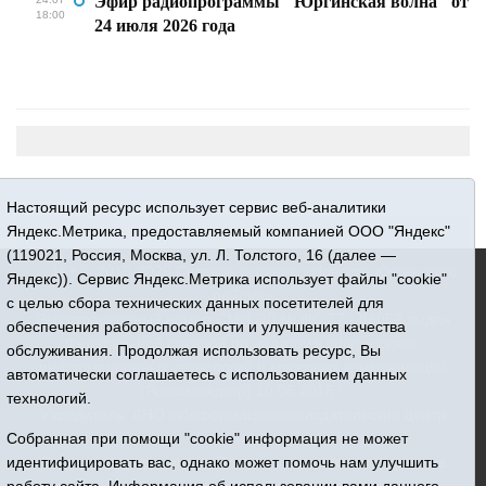
Эфир радиопрограммы "Юргинская волна" от
18:00
24 июля 2026 года
Настоящий ресурс использует сервис веб-аналитики
Яндекс.Метрика, предоставляемый компанией ООО "Яндекс"
(119021, Россия, Москва, ул. Л. Толстого, 16 (далее —
16+ © 2015-2026 Сетевое издание «Новости Юргинского
Яндекс)). Сервис Яндекс.Метрика использует файлы "cookie"
района»
с целью сбора технических данных посетителей для
Регистрационный номер СМИ ЭЛ № ФС 77 - 66052 выдан
обеспечения работоспособности и улучшения качества
Федеральной службой по надзору в сфере связи,
обслуживания. Продолжая использовать ресурс, Вы
информационных технологий и массовых коммуникаций
автоматически соглашаетесь с использованием данных
(Роскомнадзор) 10.06.2016 г.
технологий.
Учредитель: АНО «Информационно-издательский центр
«Призыв»
Собранная при помощи "cookie" информация не может
Все права защищены © При использовании материалов
идентифицировать вас, однако может помочь нам улучшить
ссылка обязательна