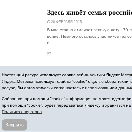
Здесь живёт семья россий
20 ФЕВРАЛЯ 2015
В мае страна отмечает великую дату - 70-
войне. Немного осталось участников тех с
и …
Настоящий ресурс использует сервис веб-аналитики Яндекс.Метри
Регистрационный номер СМИ ЭЛ № ФС 77
Яндекс.Метрика использует файлы "cookie" с целью сбора техни
ресурс, Вы автоматически соглашаетесь с использованием данных
Собранная при помощи "cookie" информация не может идентифици
Все 
при помощи "cookie", будет передаваться Яндексу и храниться на
Адрес редакции
Политика оператора
Телефон:
Закрыть