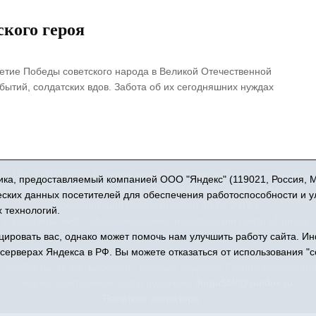
ского героя
летие Победы советского народа в Великой Отечественной
обытий, солдатских вдов. Забота об их сегодняшних нуждах
16+ © 2015-2026 Сетевое издание «Новости Юргинского района
ка, предоставляемый компанией ООО "Яндекс" (119021, Россия, Мос
 - 66052 выдан Федеральной службой по надзору в сфере связи,
ческих данных посетителей для обеспечения работоспособности и 
коммуникаций (Роскомнадзор) 10.06.2016 г.
 технологий.
Учредитель: АНО «Информационно-издательский центр «Призыв»
ровать вас, однако может помочь нам улучшить работу сайта. И
права защищены © При использовании материалов ссылка обязат
 серверах Яндекса в РФ. Вы можете отказаться от использования "c
: 627250, Тюменская область, Юргинский район, с. Юргинское, ул. 
 8(34543)2-46-89. Директор - главный редактор Галина Васильевн
Адрес электронной почты редакции:
JurgaSMI@yandex.ru
Политика оператора