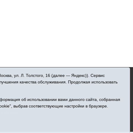
»
ква, ул. Л. Толстого, 16 (далее — Яндекс)). Сервис
 информационных технологий и массовых
улучшения качества обслуживания. Продолжая использовать
нформация об использовании вами данного сайта, собранная
ельна
ookie", выбрав соответствующие настройки в браузере.
Центральная, 49
а Ниязова