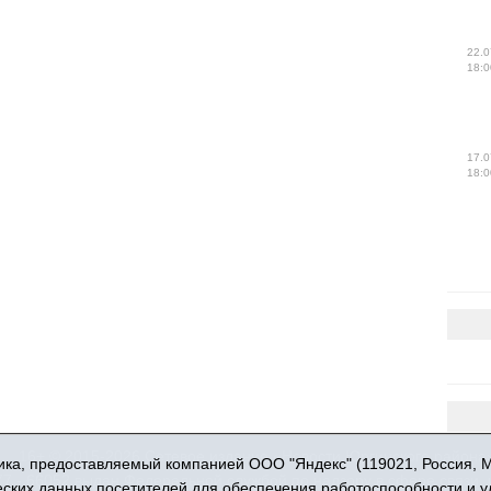
22.0
18:0
17.0
18:0
16+ © 2015-2026 Сетевое издание «Новости Юргинского района
ка, предоставляемый компанией ООО "Яндекс" (119021, Россия, Мос
 - 66052 выдан Федеральной службой по надзору в сфере связи,
ческих данных посетителей для обеспечения работоспособности и 