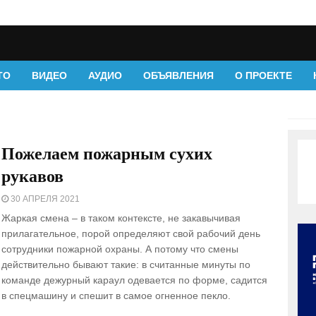
ТО
ВИДЕО
АУДИО
ОБЪЯВЛЕНИЯ
О ПРОЕКТЕ
Пожелаем пожарным сухих
рукавов
30 АПРЕЛЯ 2021
Жаркая смена – в таком контексте, не закавычивая
прилагательное, порой определяют свой рабочий день
сотрудники пожарной охраны. А потому что смены
действительно бывают такие: в считанные минуты по
команде дежурный караул одевается по форме, садится
в спецмашину и спешит в самое огненное пекло.