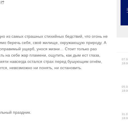
дно из самых страшных стихийных бедствий, что огонь не
димо беречь себя, своё жилище, окружающую природу. А
епоправимый ущерб, унося жизни… Стоит только раз
ть на себе жар пламени, ощутить, как дым ест глаза,
07.0
памяти навсегда остался страх перед бушующим огнём,
18:0
тся, невозможно ни понять, ни остановить.
05.0
18:0
льный праздник.
31.0
18:0