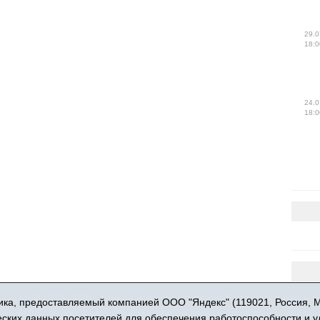
29.0
18:0
24.0
18:0
16+ © 2015-2026 Сетевое издание «Новости Юргинского района
ка, предоставляемый компанией ООО "Яндекс" (119021, Россия, Мос
 - 66052 выдан Федеральной службой по надзору в сфере связи,
ческих данных посетителей для обеспечения работоспособности и 