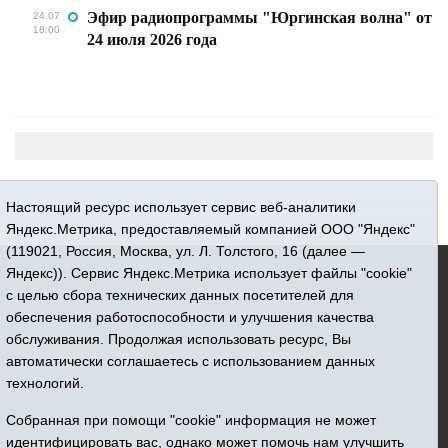
Эфир радиопрограммы "Юргинская волна" от
24.07
18:00
24 июля 2026 года
Настоящий ресурс использует сервис веб-аналитики
Яндекс.Метрика, предоставляемый компанией ООО "Яндекс"
(119021, Россия, Москва, ул. Л. Толстого, 16 (далее —
16+ © 2015-2026 Сетевое издание «Новости Юргинского
Яндекс)). Сервис Яндекс.Метрика использует файлы "cookie"
района»
с целью сбора технических данных посетителей для
Регистрационный номер СМИ ЭЛ № ФС 77 - 66052 выдан
обеспечения работоспособности и улучшения качества
Федеральной службой по надзору в сфере связи,
обслуживания. Продолжая использовать ресурс, Вы
информационных технологий и массовых коммуникаций
автоматически соглашаетесь с использованием данных
(Роскомнадзор) 10.06.2016 г.
технологий.
Учредитель: АНО «Информационно-издательский центр
«Призыв»
Собранная при помощи "cookie" информация не может
Все права защищены © При использовании материалов
идентифицировать вас, однако может помочь нам улучшить