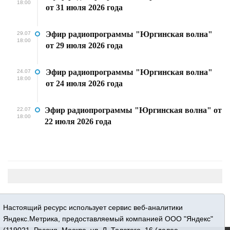
18:00
от 31 июля 2026 года
Эфир радиопрограммы "Юргинская волна"
29.07
18:00
от 29 июля 2026 года
Эфир радиопрограммы "Юргинская волна"
24.07
18:00
от 24 июля 2026 года
Эфир радиопрограммы "Юргинская волна" от
22.07
18:00
22 июля 2026 года
Настоящий ресурс использует сервис веб-аналитики
Яндекс.Метрика, предоставляемый компанией ООО "Яндекс"