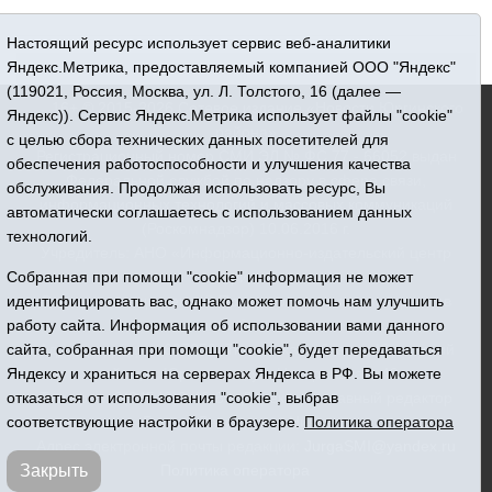
Настоящий ресурс использует сервис веб-аналитики
Яндекс.Метрика, предоставляемый компанией ООО "Яндекс"
(119021, Россия, Москва, ул. Л. Толстого, 16 (далее —
16+ © 2015-2026 Сетевое издание «Новости Юргинского
Яндекс)). Сервис Яндекс.Метрика использует файлы "cookie"
района»
с целью сбора технических данных посетителей для
Регистрационный номер СМИ ЭЛ № ФС 77 - 66052 выдан
обеспечения работоспособности и улучшения качества
Федеральной службой по надзору в сфере связи,
обслуживания. Продолжая использовать ресурс, Вы
информационных технологий и массовых коммуникаций
автоматически соглашаетесь с использованием данных
(Роскомнадзор) 10.06.2016 г.
технологий.
Учредитель: АНО «Информационно-издательский центр
Собранная при помощи "cookie" информация не может
«Призыв»
идентифицировать вас, однако может помочь нам улучшить
Все права защищены © При использовании материалов
работу сайта. Информация об использовании вами данного
ссылка обязательна
сайта, собранная при помощи "cookie", будет передаваться
Адрес редакции: 627250, Тюменская область, Юргинский
Яндексу и храниться на серверах Яндекса в РФ. Вы можете
район, с. Юргинское, ул. Центральная, 49
отказаться от использования "cookie", выбрав
Телефон: 8(34543)2-46-89. Директор - главный редактор
соответствующие настройки в браузере.
Политика оператора
Галина Васильевна Ниязова
Адрес электронной почты редакции:
JurgaSMI@yandex.ru
Закрыть
Политика оператора