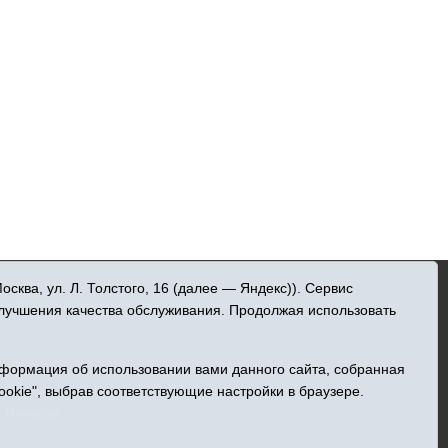
»
ква, ул. Л. Толстого, 16 (далее — Яндекс)). Сервис
 информационных технологий и массовых
улучшения качества обслуживания. Продолжая использовать
нформация об использовании вами данного сайта, собранная
ельна
ookie", выбрав соответствующие настройки в браузере.
Центральная, 49
а Ниязова