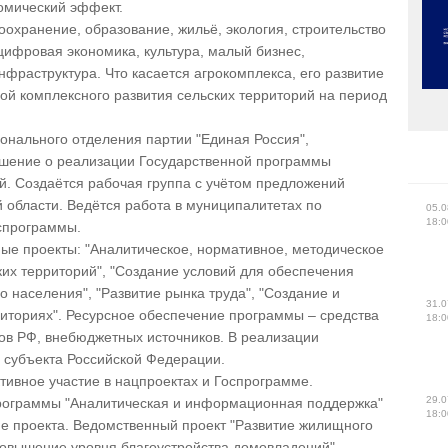
омический эффект.
охранение, образование, жильё, экология, строительство
 цифровая экономика, культура, малый бизнес,
нфраструктура. Что касается агрокомплекса, его развитие
й комплексного развития сельских территорий на период
онального отделения партии "Единая Россия",
шение о реализации Государственной программы
й. Создаётся рабочая группа с учётом предложений
 области. Ведётся работа в муниципалитетах по
05.0
18:0
спрограммы.
ые проекты: "Аналитическое, нормативное, методическое
ких территорий", "Создание условий для обеспечения
 населения", "Развитие рынка труда", "Создание и
31.0
риториях". Ресурсное обеспечение программы – средства
18:0
ов РФ, внебюджетных источников. В реализации
 субъекта Российской Федерации.
ивное участие в нацпроектах и Госпрограмме.
29.0
рограммы "Аналитическая и информационная поддержка"
18:0
 проекта. Ведомственный проект "Развитие жилищного
 повышение уровня благоустройства домовладений"