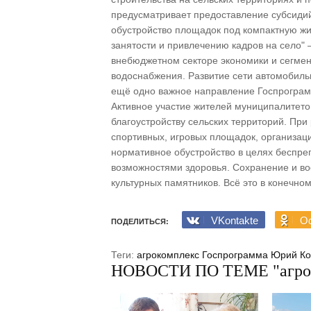
предусматривает предоставление субсидий
обустройство площадок под компактную жи
занятости и привлечению кадров на село" 
внебюджетном секторе экономики и сегмен
водоснабжения. Развитие сети автомобильн
ещё одно важное направление Госпрограмм
Активное участие жителей муниципалитето
благоустройству сельских территорий. При
спортивных, игровых площадок, организац
нормативное обустройство в целях беспр
возможностями здоровья. Сохранение и в
культурных памятников. Всё это в конечно
VKontakte
Od
ПОДЕЛИТЬСЯ:
Теги:
агрокомплекс
Госпрограмма
Юрий Ко
НОВОСТИ ПО ТЕМЕ "агро