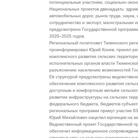
потенциальные участники, социально-экон
Национальных проектов двенадцать: здраво
автомобильных дорог, рынок труда, наука,
сотрудничество и экспорт, магистральная и
предусмотрено Государственной программо
2020–2025 годов.
Региональный политсовет Тюменского реги
проинформировал Юрий Конев, принял ре
комплексного развития сельских территори
исполнительных органов власти Тюменской
разъяснению населению возможностей Го
Её структурой предусмотрены ведомственн
обеспечение комплексного развития сельс
доступным и комфортным жильём сельского
развитие инфраструктуры на сельских тер
федерального бюджета, бюджетов субъект
региональных программ примут участие 83
Юрий Михайлович нацелил юргинцев на акт
Ведомственный проект Государственной п
обеспечит информационное сопровождение
строительства на сельских территориях и