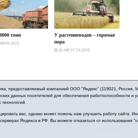
8000 тонн
У растениеводов – горячая
пора
ЯБРЯ 2025
28 АВГУСТА 2025
16+ © 2015-2026 Сетевое издание «Новости Юргинского района
ка, предоставляемый компанией ООО "Яндекс" (119021, Россия, Мос
 - 66052 выдан Федеральной службой по надзору в сфере связи,
ческих данных посетителей для обеспечения работоспособности и 
коммуникаций (Роскомнадзор) 10.06.2016 г.
 технологий.
Учредитель: АНО «Информационно-издательский центр «Призыв»
ровать вас, однако может помочь нам улучшить работу сайта. И
права защищены © При использовании материалов ссылка обязат
 серверах Яндекса в РФ. Вы можете отказаться от использования "c
: 627250, Тюменская область, Юргинский район, с. Юргинское, ул. 
 8(34543)2-46-89. Директор - главный редактор Галина Васильевн
Адрес электронной почты редакции:
JurgaSMI@yandex.ru