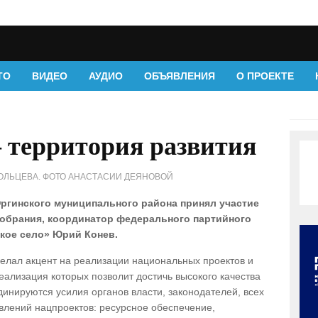
ТО
ВИДЕО
АУДИО
ОБЪЯВЛЕНИЯ
О ПРОЕКТЕ
– территория развития
ОЛЬЦЕВА. ФОТО АНАСТАСИИ ДЕЯНОВОЙ
ргинского муниципального района принял участие
собрания, координатор федерального партийного
кое село» Юрий Конев.
елал акцент на реализации национальных проектов и
ализация которых позволит достичь высокого качества
динируются усилия органов власти, законодателей, всех
влений нацпроектов: ресурсное обеспечение,