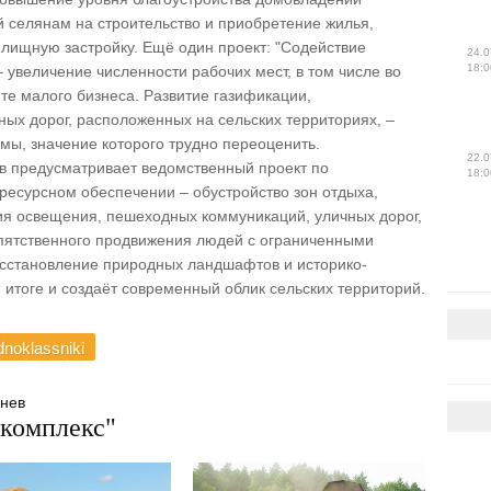
 селянам на строительство и приобретение жилья,
лищную застройку. Ещё один проект: "Содействие
24.0
18:0
– увеличение численности рабочих мест, в том числе во
те малого бизнеса. Развитие газификации,
ых дорог, расположенных на сельских территориях, –
ы, значение которого трудно переоценить.
22.0
в предусматривает ведомственный проект по
18:0
 ресурсном обеспечении – обустройство зон отдыха,
ия освещения, пешеходных коммуникаций, уличных дорог,
епятственного продвижения людей с ограниченными
осстановление природных ландшафтов и историко-
м итоге и создаёт современный облик сельских территорий.
noklassniki
нев
комплекс"