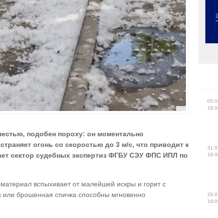
05.0
18:0
естью, подобен пороху: он моментально
траняет огонь со скоростью до 3 м/с, что приводит к
31.0
ает сектор судебных экспертиз ФГБУ СЭУ ФПС ИПЛ по
18:0
атериал вспыхивает от малейшей искры и горит с
к или брошенная спичка способны мгновенно
29.0
18:0