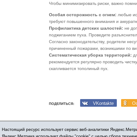
Чтобы минимизировать риски, важно помни
Особая осторожность с огнем:
любые ист
требуют повышенного внимания и аккуратн
Профилактика детских шалостей:
не доп
поджиганием пуха. Проведите разъяснител
Согласно законодательству, родители несу
причиненный пожарами, возникшими по вин
Систематическая уборка территорий:
дл
рекомендуется регулярно проводить чистку
скапливается тополиный пух.
VKontakte
Od
ПОДЕЛИТЬСЯ:
Настоящий ресурс использует сервис веб-аналитики Яндекс.Метри
Регистрационный номер СМИ ЭЛ № ФС 77
Яндекс.Метрика использует файлы "cookie" с целью сбора техни