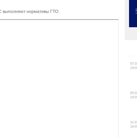
ЧС выполняют нормативы ГТО.
07.0
18:0
05.0
18:0
31.0
18:0