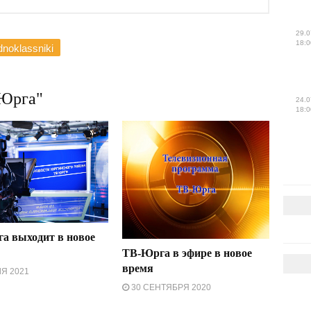
29.0
18:0
noklassniki
Юрга"
24.0
18:0
а выходит в новое
ТВ-Юрга в эфире в новое
время
Я 2021
30 СЕНТЯБРЯ 2020