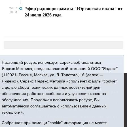
Эфир радиопрограммы "Юргинская волна" от
24.07
18:00
24 июля 2026 года
Настоящий ресурс использует сервис веб-аналитики
Яндекс.Метрика, предоставляемый компанией ООО "Яндекс"
(119021, Россия, Москва, ул. Л. Толстого, 16 (далее —
16+ © 2015-2026 Сетевое издание «Новости Юргинского
Яндекс)). Сервис Яндекс.Метрика использует файлы "cookie"
района»
с целью сбора технических данных посетителей для
Регистрационный номер СМИ ЭЛ № ФС 77 - 66052 выдан
обеспечения работоспособности и улучшения качества
Федеральной службой по надзору в сфере связи,
обслуживания. Продолжая использовать ресурс, Вы
информационных технологий и массовых коммуникаций
автоматически соглашаетесь с использованием данных
(Роскомнадзор) 10.06.2016 г.
технологий.
Учредитель: АНО «Информационно-издательский центр
«Призыв»
Собранная при помощи "cookie" информация не может