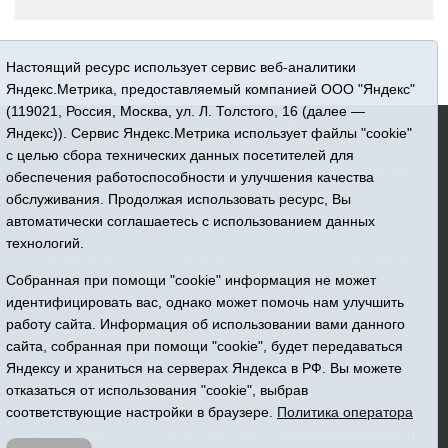
Настоящий ресурс использует сервис веб-аналитики
Яндекс.Метрика, предоставляемый компанией ООО "Яндекс"
(119021, Россия, Москва, ул. Л. Толстого, 16 (далее —
16+ © 2015-2026 Сетевое издание «Новости Юргинского
Яндекс)). Сервис Яндекс.Метрика использует файлы "cookie"
района»
с целью сбора технических данных посетителей для
Регистрационный номер СМИ ЭЛ № ФС 77 - 66052 выдан
обеспечения работоспособности и улучшения качества
Федеральной службой по надзору в сфере связи,
обслуживания. Продолжая использовать ресурс, Вы
информационных технологий и массовых коммуникаций
автоматически соглашаетесь с использованием данных
(Роскомнадзор) 10.06.2016 г.
технологий.
Учредитель: АНО «Информационно-издательский центр
«Призыв»
Собранная при помощи "cookie" информация не может
Все права защищены © При использовании материалов
идентифицировать вас, однако может помочь нам улучшить
ссылка обязательна
работу сайта. Информация об использовании вами данного
Адрес редакции: 627250, Тюменская область, Юргинский
сайта, собранная при помощи "cookie", будет передаваться
район, с. Юргинское, ул. Центральная, 49
Яндексу и храниться на серверах Яндекса в РФ. Вы можете
Телефон: 8(34543)2-46-89. Директор - главный редактор
отказаться от использования "cookie", выбрав
Галина Васильевна Ниязова
соответствующие настройки в браузере.
Политика оператора
Адрес электронной почты редакции:
JurgaSMI@yandex.ru