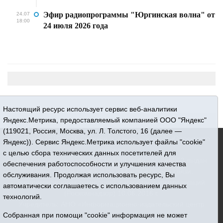
Эфир радиопрограммы "Юргинская волна" от
24.07
18:00
24 июля 2026 года
Настоящий ресурс использует сервис веб-аналитики
Яндекс.Метрика, предоставляемый компанией ООО "Яндекс"
(119021, Россия, Москва, ул. Л. Толстого, 16 (далее —
16+ © 2015-2026 Сетевое издание «Новости Юргинского
Яндекс)). Сервис Яндекс.Метрика использует файлы "cookie"
района»
с целью сбора технических данных посетителей для
Регистрационный номер СМИ ЭЛ № ФС 77 - 66052 выдан
обеспечения работоспособности и улучшения качества
Федеральной службой по надзору в сфере связи,
обслуживания. Продолжая использовать ресурс, Вы
информационных технологий и массовых коммуникаций
автоматически соглашаетесь с использованием данных
(Роскомнадзор) 10.06.2016 г.
технологий.
Учредитель: АНО «Информационно-издательский центр
Собранная при помощи "cookie" информация не может
«Призыв»