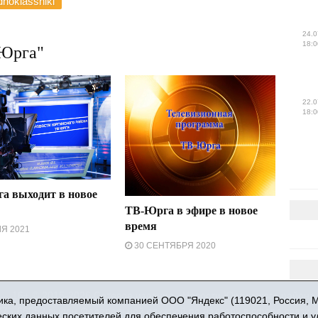
noklassniki
24.0
18:0
Юрга"
22.0
18:0
а выходит в новое
ТВ-Юрга в эфире в новое
время
Я 2021
30 СЕНТЯБРЯ 2020
16+ © 2015-2026 Сетевое издание «Новости Юргинского района
ка, предоставляемый компанией ООО "Яндекс" (119021, Россия, Мос
 - 66052 выдан Федеральной службой по надзору в сфере связи,
ческих данных посетителей для обеспечения работоспособности и 