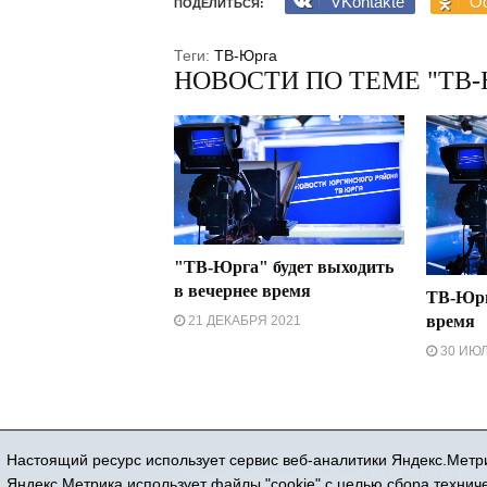
VKontakte
Od
ПОДЕЛИТЬСЯ:
Теги:
ТВ-Юрга
НОВОСТИ ПО ТЕМЕ "ТВ-
"ТВ-Юрга" будет выходить
в вечернее время
ТВ-Юрг
время
21 ДЕКАБРЯ 2021
30 ИЮЛ
Настоящий ресурс использует сервис веб-аналитики Яндекс.Метри
Регистрационный номер СМИ ЭЛ № ФС 77
Яндекс.Метрика использует файлы "cookie" с целью сбора техни