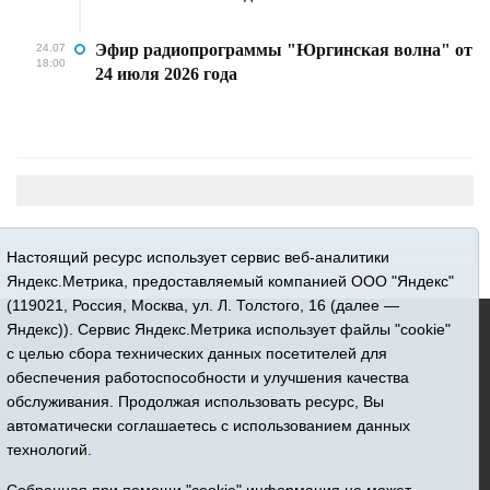
Эфир радиопрограммы "Юргинская волна" от
24.07
18:00
24 июля 2026 года
Настоящий ресурс использует сервис веб-аналитики
Яндекс.Метрика, предоставляемый компанией ООО "Яндекс"
(119021, Россия, Москва, ул. Л. Толстого, 16 (далее —
16+ © 2015-2026 Сетевое издание «Новости Юргинского
Яндекс)). Сервис Яндекс.Метрика использует файлы "cookie"
района»
с целью сбора технических данных посетителей для
Регистрационный номер СМИ ЭЛ № ФС 77 - 66052 выдан
обеспечения работоспособности и улучшения качества
Федеральной службой по надзору в сфере связи,
обслуживания. Продолжая использовать ресурс, Вы
информационных технологий и массовых коммуникаций
автоматически соглашаетесь с использованием данных
(Роскомнадзор) 10.06.2016 г.
технологий.
Учредитель: АНО «Информационно-издательский центр
«Призыв»