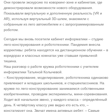
Они провели экскурсию по коворкинг-зоне и кабинетам, где
демонстрировали возможности нового оборудования.
Показывали виртуальную и дополненную реальность (VR и
AR), используя виртуальный 3D-шлем, знакомили с
собранным из лего автомобилем и с запрограммированным
роботом.
Сегодня мы вновь посетили кабинет информатики – студию
лего-конструирования и робототехники. Пандемия внесла
коррективы: ребята находятся на дистанционном обучении – в
коридорах и классных комнатах уже ставшая привычной
тишина.
Наш разговор о работе кружка робототехники с учителем
информатики Татьяной Колычевой.
– Конструирование, моделирование, робототехника одинаково
привлекают и младших школьников, и старшеклассников. На
кружке по лего-конструированию занимаемся собственными
изобретениями, проводим эксперименты, мини-соревнования.
Ходит всё начальное звено, у каждого класса – определённый
день. К четвёртому классу уже видно кто есть кто, –
констатирует она. Звучат имена активных ребят: – Самые