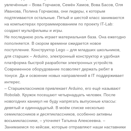
увлечённые – Вова Горчаков, Семён Хамов, Вова Басов, Оля
Иванова, Полина Горчакова, они лидеры, к которым
подтягиваются остальные. Пятый и шестой класс занимаются
на компьютерах программированием по проекту IT-Lab:
создают мультфильмы и игры.
Не последнюю роль играет материальная база. Она ежегодно
пополняется. В скором времени ожидается новое
поступление. Конструктор Lego – для младших школьников,
для старших – Arduino, электронный конструктор и удобная
платформа быстрой разработки электронных устройств.
Современное оборудование позволяет держать ребят в
тонусе. Да и освоение новых направлений в IT поддерживает
интерес.
– Старшеклассников привлекает Arduino, его ещё называют
Robolab. Кружок посещают четырнадцать человек. После
новогодних каникул не буду напрягать выпускные классы:
девятый и одиннадцатый. В моём списке несколько
семиклассников и десятиклассников, особенно активны
восьмиклассники, – уточняет Татьяна Алексеевна. –
Занимаемся по кейсам, которые отправляют наши наставники