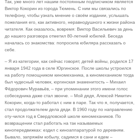
Так, уже много лет нашим постоянным подписчиком является
Виктор Кокорин из города Тюмень. С ним мы связались по
телефону, чтобы узнать мнение о своём издании, услышать
пожелания его, как активного, неравнодушного к жизни района
читателя. Как оказалось, вовремя: Виктор Васильевич за день
до нашего разговора отметил 80-летний юбилей. Беседа
началась со знакомства: попросила юбиляра рассказать о
себе.
– Я из категории, как сейчас говорят, детей войны, родился 17
января 1942 года в селе Юргинское. После школы устроился
на работу помощником киномеханика, а киномехаником тогда
был чудесный человек, юргинская знаменитость – Михаил
Фёдорович Муравьёв, – при упоминании этого имени голос
собеседника даже стал звонче. – Мой дядя, Алексей Никитич
Кокорин, когда-то работал с ним в паре. Так что я, получается,
стал продолжателем дела дяди. В 1960 году по направлению
оту-чился год в Свердловской школе киномехаников. По
возвращении стал работать на так называемых
кинопередвижках: ездил с киноаппаратурой по деревням.
Бывало, запряжём кобылу, садимся в сани и едем –