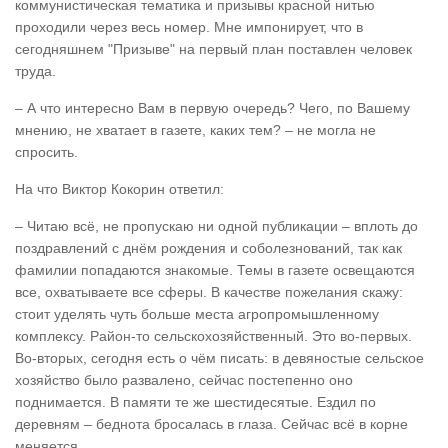
коммунистическая тематика и призывы красной нитью
проходили через весь номер. Мне импонирует, что в
сегодняшнем "Призыве" на первый план поставлен человек
труда.
– А что интересно Вам в первую очередь? Чего, по Вашему
мнению, не хватает в газете, каких тем? – не могла не
спросить.
На что Виктор Кокорин ответил:
– Читаю всё, не пропускаю ни одной публикации – вплоть до
поздравлений с днём рождения и соболезнований, так как
фамилии попадаются знакомые. Темы в газете освещаются
все, охватываете все сферы. В качестве пожелания скажу:
стоит уделять чуть больше места агропромышленному
комплексу. Район-то сельскохозяйственный. Это во-первых.
Во-вторых, сегодня есть о чём писать: в девяностые сельское
хозяйство было развалено, сейчас постепенно оно
поднимается. В памяти те же шестидесятые. Ездил по
деревням – беднота бросалась в глаза. Сейчас всё в корне
меняется.