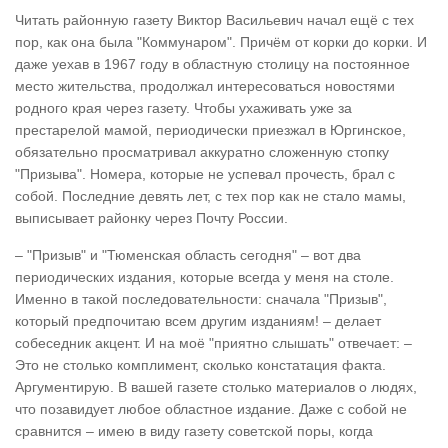
Читать районную газету Виктор Васильевич начал ещё с тех
пор, как она была "Коммунаром". Причём от корки до корки. И
даже уехав в 1967 году в областную столицу на постоянное
место жительства, продолжал интересоваться новостями
родного края через газету. Чтобы ухаживать уже за
престарелой мамой, периодически приезжал в Юргинское,
обязательно просматривал аккуратно сложенную стопку
"Призыва". Номера, которые не успевал прочесть, брал с
собой. Последние девять лет, с тех пор как не стало мамы,
выписывает районку через Почту России.
– "Призыв" и "Тюменская область сегодня" – вот два
периодических издания, которые всегда у меня на столе.
Именно в такой последовательности: сначала "Призыв",
который предпочитаю всем другим изданиям! – делает
собеседник акцент. И на моё "приятно слышать" отвечает: –
Это не столько комплимент, сколько констатация факта.
Аргументирую. В вашей газете столько материалов о людях,
что позавидует любое областное издание. Даже с собой не
сравнится – имею в виду газету советской поры, когда