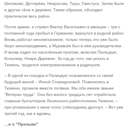
Шипаково, Дегтярёва, Некрасова, Тауш, Свистуха. Затем были
и другие сёла и деревни. Таким образом, объездил
практически весь район.
После армии, а служил Виктор Васильевич в авиации – три с
половиной года пробыл в Германии, вернулся в родной район.
Вновь работал киномехаником, только теперь это уже было
бюро кинопередвижек, а Муравьёв был в нём руководителем.
И вновь ездил по населённым пунктам, включая Палецкую,
Колычеву, Новую Деревню. За год до того, как уехать в
Тюмень, трудился электромехаником в радиоузле.
– В одной из поездок в Палецкую познакомился со своей
будущей женой – Инной Спиридоновой. Поженились в
Тюмени, прожили вместе полвека. Мы оба имеем звание
"Ветеран труда". Она без малого тридцать лет отработала
главным бухгалтером Ленинского райисполкома Тюмени, –
при упоминании о жене голос собеседника дрогнул. – Вот уже
третий год, как я вдовец.
…и о "Призыве"