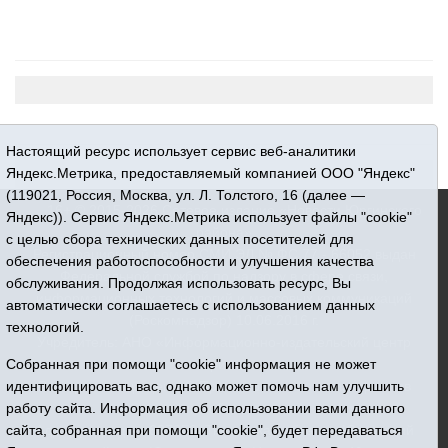
Настоящий ресурс использует сервис веб-аналитики
Яндекс.Метрика, предоставляемый компанией ООО "Яндекс"
(119021, Россия, Москва, ул. Л. Толстого, 16 (далее —
16+ © 2015-2026 Сетевое издание «Новости Юргинского
Яндекс)). Сервис Яндекс.Метрика использует файлы "cookie"
района»
с целью сбора технических данных посетителей для
Регистрационный номер СМИ ЭЛ № ФС 77 - 66052 выдан
обеспечения работоспособности и улучшения качества
Федеральной службой по надзору в сфере связи,
обслуживания. Продолжая использовать ресурс, Вы
информационных технологий и массовых коммуникаций
автоматически соглашаетесь с использованием данных
(Роскомнадзор) 10.06.2016 г.
технологий.
Учредитель: АНО «Информационно-издательский центр
«Призыв»
Собранная при помощи "cookie" информация не может
Все права защищены © При использовании материалов
идентифицировать вас, однако может помочь нам улучшить
ссылка обязательна
работу сайта. Информация об использовании вами данного
Адрес редакции: 627250, Тюменская область, Юргинский
сайта, собранная при помощи "cookie", будет передаваться