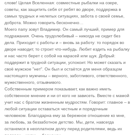
слове! Целая Вселенная: совместные рыбалки на озере,
советы, как защитить себя от ребят во дворе, поддержка в
самых трудных и нелепых ситуациях, забота о своей семье,
доброта. Можно говорить бесконечно…
Моего папу зовут Владимир. Он самый лучший, пример для
подражания. Очень трудолюбивый – никогда не сидит без
дела. Приходит с работы и – вновь за работу: то порядок во
дворе наводит, то строит что-нибудь. Любит ездить на рыбалку
и нас часто берет с собой на карасей или щук. Добрый:
поддержит в трудной ситуации, успокоит. Но может сказать и
своё мужское "нет". Он был и остаётся для меня образцом
настоящего мужчины – верного, заботливого, ответственного,
мужественного, отзывчивого.
Собственным примером показывает, как важно иметь
собственное мнение и ни от кого не зависеть. Вместе с мамой
учит нас с братом жизненным мудростям. Говорит: главное – в
любой ситуации оставаться честным и порядочным
человеком. Благодарна ему за бережное отношение ко мне,
за любовь, за беззаботное детство. Мы, дети, навсегда
останемся в неоплатном долгу перед родителями, ведь их