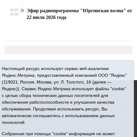
Эфир радиопрограммы "Юргинская волна" от
22.07
18:00
22 июля 2026 года
Настоящий ресурс использует сервис веб-аналитики
Яндекс.Метрика, предоставляемый компанией ООО "Яндекс"
(119021, Россия, Москва, ул. Л. Толстого, 16 (далее —
16+ © 2015-2026 Сетевое издание «Новости Юргинского
Яндекс)). Сервис Яндекс.Метрика использует файлы "cookie"
района»
с целью сбора технических данных посетителей для
Регистрационный номер СМИ ЭЛ № ФС 77 - 66052 выдан
обеспечения работоспособности и улучшения качества
Федеральной службой по надзору в сфере связи,
обслуживания. Продолжая использовать ресурс, Вы
информационных технологий и массовых коммуникаций
автоматически соглашаетесь с использованием данных
(Роскомнадзор) 10.06.2016 г.
технологий.
Учредитель: АНО «Информационно-издательский центр
«Призыв»
Собранная при помощи "cookie" информация не может