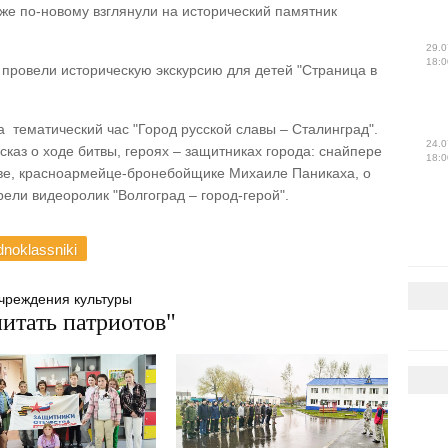
кже по-новому взглянули на исторический памятник
29.0
18:0
провели историческую экскурсию для детей "Страница в
 тематический час "Город русской славы – Сталинград".
24.0
каз о ходе битвы, героях – защитниках города: снайпере
18:0
ове, красноармейце-бронебойщике Михаиле Паникаха, о
ели видеоролик "Волгоград – город-герой".
noklassniki
чреждения культуры
тать патриотов"