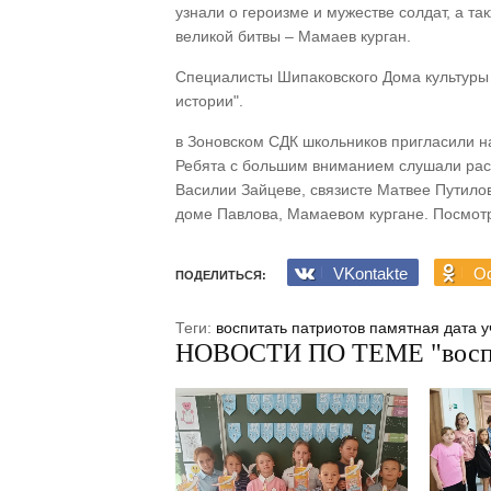
узнали о героизме и мужестве солдат, а та
великой битвы – Мамаев курган.
Специалисты Шипаковского Дома культуры 
истории".
в Зоновском СДК школьников пригласили на
Ребята с большим вниманием слушали расс
Василии Зайцеве, связисте Матвее Путил
доме Павлова, Мамаевом кургане. Посмотр
VKontakte
Od
ПОДЕЛИТЬСЯ:
Теги:
воспитать патриотов
памятная дата
у
НОВОСТИ ПО ТЕМЕ "воспи