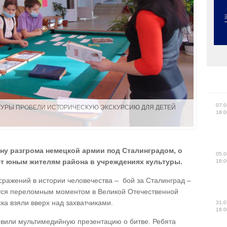
07.0
УРЫ ПРОВЕЛИ ИСТОРИЧЕСКУЮ ЭКСКУРСИЮ ДЛЯ ДЕТЕЙ
18:0
ину разгрома немецкой армии под Сталинградом, о
05.0
т юным жителям района в учреждениях культуры.
18:0
сражений в истории человечества – бой за Сталинград –
ется переломным моментом в Великой Отечественной
ка взяли вверх над захватчиками.
31.0
18:0
вили мультимедийную презентацию о битве. Ребята