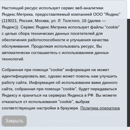
Настоящий ресурс использует сервис веб-аналитики
Яндекс.Метрика, предоставляемый компанией ООО "Яндекс"
(119021, Россия, Москва, ул. Л. Толстого, 16 (далее —
16+ © 2015-2026 Сетевое издание «Новости Юргинского
Яндекс)). Сервис Яндекс.Метрика использует файлы "cookie"
района»
с целью сбора технических данных посетителей для
Регистрационный номер СМИ ЭЛ № ФС 77 - 66052 выдан
обеспечения работоспособности и улучшения качества
Федеральной службой по надзору в сфере связи,
обслуживания. Продолжая использовать ресурс, Вы
информационных технологий и массовых коммуникаций
автоматически соглашаетесь с использованием данных
(Роскомнадзор) 10.06.2016 г.
технологий.
Учредитель: АНО «Информационно-издательский центр
Собранная при помощи "cookie" информация не может
«Призыв»
идентифицировать вас, однако может помочь нам улучшить
Все права защищены © При использовании материалов
работу сайта. Информация об использовании вами данного
ссылка обязательна
сайта, собранная при помощи "cookie", будет передаваться
Адрес редакции: 627250, Тюменская область, Юргинский
Яндексу и храниться на серверах Яндекса в РФ. Вы можете
район, с. Юргинское, ул. Центральная, 49
отказаться от использования "cookie", выбрав
Телефон: 8(34543)2-46-89. Директор - главный редактор
соответствующие настройки в браузере.
Политика оператора
Галина Васильевна Ниязова
Адрес электронной почты редакции:
JurgaSMI@yandex.ru
Закрыть
Политика оператора