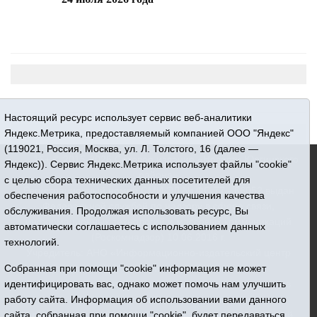
Настоящий ресурс использует сервис веб-аналитики
Яндекс.Метрика, предоставляемый компанией ООО "Яндекс"
(119021, Россия, Москва, ул. Л. Толстого, 16 (далее —
16+ © 2015-2026 Сетевое издание «Новости Юргинского
Яндекс)). Сервис Яндекс.Метрика использует файлы "cookie"
района»
с целью сбора технических данных посетителей для
Регистрационный номер СМИ ЭЛ № ФС 77 - 66052 выдан
обеспечения работоспособности и улучшения качества
Федеральной службой по надзору в сфере связи,
обслуживания. Продолжая использовать ресурс, Вы
информационных технологий и массовых коммуникаций
автоматически соглашаетесь с использованием данных
(Роскомнадзор) 10.06.2016 г.
технологий.
Учредитель: АНО «Информационно-издательский центр
Собранная при помощи "cookie" информация не может
«Призыв»
идентифицировать вас, однако может помочь нам улучшить
Все права защищены © При использовании материалов
работу сайта. Информация об использовании вами данного
ссылка обязательна
сайта, собранная при помощи "cookie", будет передаваться
Адрес редакции: 627250, Тюменская область, Юргинский