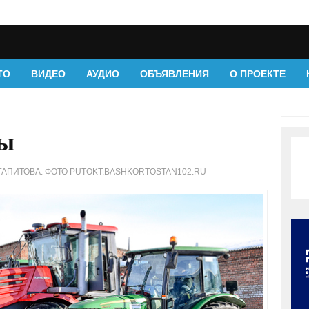
ТО
ВИДЕО
АУДИО
ОБЪЯВЛЕНИЯ
О ПРОЕКТЕ
вы
АПИТОВА. ФОТО PUTOKT.BASHKORTOSTAN102.RU