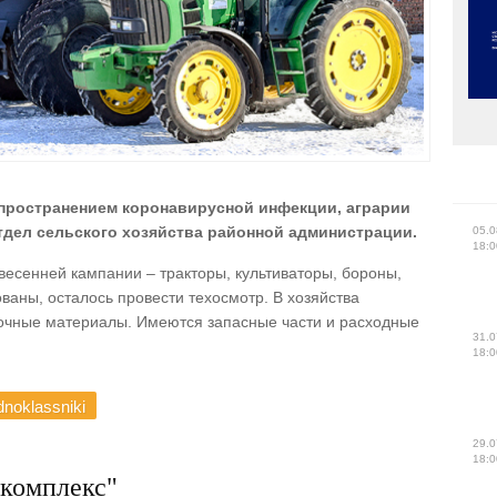
спространением коронавирусной инфекции, аграрии
тдел сельского хозяйства районной администрации.
05.0
18:0
весенней кампании – тракторы, культиваторы, бороны,
аны, осталось провести техосмотр. В хозяйства
зочные материалы. Имеются запасные части и расходные
31.0
18:0
noklassniki
29.0
18:0
комплекс"