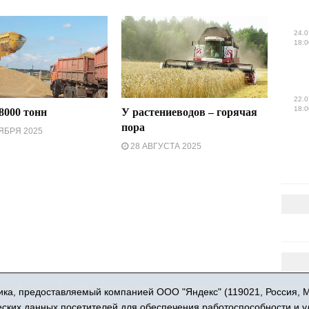
24.0
18:0
22.0
18:0
8000 тонн
У растениеводов – горячая
пора
ЯБРЯ 2025
28 АВГУСТА 2025
16+ © 2015-2026 Сетевое издание «Новости Юргинского района
ка, предоставляемый компанией ООО "Яндекс" (119021, Россия, Мос
 - 66052 выдан Федеральной службой по надзору в сфере связи,
ческих данных посетителей для обеспечения работоспособности и 