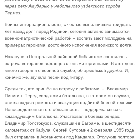
через реку Амударью у небольшого узбекского города
Термез.
Воины-интернационалисты, с честью выполнившие тридцать
лет назад долг перед Родиной, сегодня активно занимаются
военно-патриотической работой – воспитывают молодежь на
примерах героизма, достойного исполнения воинского долга.
Накануне в Центральной районной библиотеке состоялась
встреча ветеранов-афганцев с юными юргинцами. В этот день
много говорили о военной службе, об армейской дружбе. И,
конечно же, звучали песни под гитару.
Среди тех, кто пришёл на встречу с ребятами, – Владимир
Пинигин. Перед солдатами батальона, в котором он служил,
стояла задача ремонта и эвакуации подбитой боевой техники.
Непосредственная его обязанность – поддержка связи с
командующим батальона. Участвовал в боевых рейдах.
Владимир Толстокузов, служивший в Баграме, в шестидесяти
километрах от Кабула. Сергей Сутормин 2 февраля 1985 года
был отправлен в Афганистан под Кандагар. Отслужив полтора