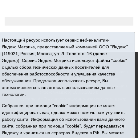
Настоящий ресурс использует сервис веб-аналитики
Яндекс.Метрика, предоставляемый компанией ООО "Яндекс"
(119021, Россия, Москва, ул. Л. Толстого, 16 (далее —
16+ © 2015-2026 Сетевое издание «Новости Юргинского
Яндекс)). Сервис Яндекс.Метрика использует файлы "cookie"
района»
с целью сбора технических данных посетителей для
Регистрационный номер СМИ ЭЛ № ФС 77 - 66052 выдан
обеспечения работоспособности и улучшения качества
Федеральной службой по надзору в сфере связи,
обслуживания. Продолжая использовать ресурс, Вы
информационных технологий и массовых коммуникаций
автоматически соглашаетесь с использованием данных
(Роскомнадзор) 10.06.2016 г.
технологий.
Учредитель: АНО «Информационно-издательский центр
«Призыв»
Собранная при помощи "cookie" информация не может
Все права защищены © При использовании материалов
идентифицировать вас, однако может помочь нам улучшить
ссылка обязательна
работу сайта. Информация об использовании вами данного
Адрес редакции: 627250, Тюменская область, Юргинский
сайта, собранная при помощи "cookie", будет передаваться
район, с. Юргинское, ул. Центральная, 49
Яндексу и храниться на серверах Яндекса в РФ. Вы можете