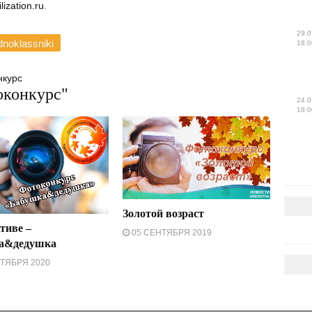
lization.ru
.
29.0
noklassniki
18:0
нкурс
конкурс"
24.0
18:0
Золотой возраст
тиве –
05 СЕНТЯБРЯ 2019
а&дедушка
ТЯБРЯ 2020