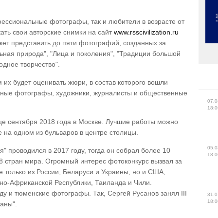
фессиональные фотографы, так и любители в возрасте от
жать свои авторские снимки на сайт
www.rsscivilization.ru
жет представить до пяти фотографий, созданных за
льная природа", "Лица и поколения", "Традиции большой
одное творчество".
 их будет оценивать жюри, в состав которого вошли
ьные фотографы, художники, журналисты и общественные
07.0
18:0
це сентября 2018 года в Москве. Лучшие работы можно
е на одном из бульваров в центре столицы.
05.0
" проводился в 2017 году, тогда он собрал более 10
18:0
 28 стран мира. Огромный интерес фотоконкурс вызвал за
только из России, Беларуси и Украины, но и США,
но-Африканской Республики, Таиланда и Чили.
у и тюменские фотографы. Так, Сергей Русанов занял III
31.0
18:0
аны".