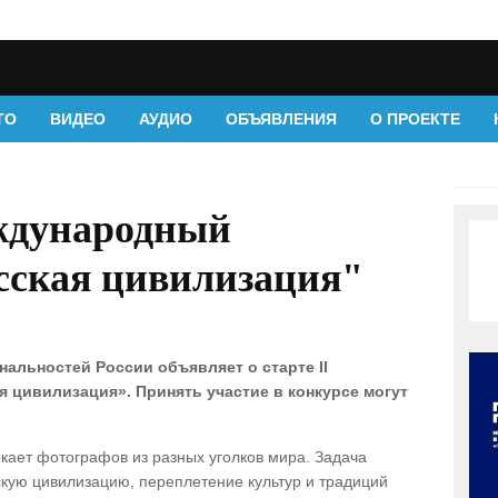
ТО
ВИДЕО
АУДИО
ОБЪЯВЛЕНИЯ
О ПРОЕКТЕ
ждународный
сская цивилизация"
альностей России объявляет о старте II
 цивилизация». Принять участие в конкурсе могут
екает фотографов из разных уголков мира. Задача
скую цивилизацию, переплетение культур и традиций