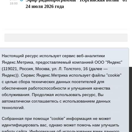
18:00
24 июля 2026 года
Настоящий ресурс использует сервис веб-аналитики
Яндекс.Метрика, предоставляемый компанией ООО "Яндекс"
(119021, Россия, Москва, ул. Л. Толстого, 16 (далее —
16+ © 2015-2026 Сетевое издание «Новости Юргинского
Яндекс)). Сервис Яндекс.Метрика использует файлы "cookie"
района»
с целью сбора технических данных посетителей для
Регистрационный номер СМИ ЭЛ № ФС 77 - 66052 выдан
обеспечения работоспособности и улучшения качества
Федеральной службой по надзору в сфере связи,
обслуживания. Продолжая использовать ресурс, Вы
информационных технологий и массовых коммуникаций
автоматически соглашаетесь с использованием данных
(Роскомнадзор) 10.06.2016 г.
технологий.
Учредитель: АНО «Информационно-издательский центр
«Призыв»
Собранная при помощи "cookie" информация не может
Все права защищены © При использовании материалов
идентифицировать вас, однако может помочь нам улучшить
ссылка обязательна
работу сайта. Информация об использовании вами данного