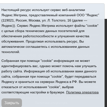
Настоящий ресурс использует сервис веб-аналитики
Яндекс.Метрика, предоставляемый компанией ООО "Яндекс"
(119021, Россия, Москва, ул. Л. Толстого, 16 (далее —
16+ © 2015-2026 Сетевое издание «Новости Юргинского
Яндекс)). Сервис Яндекс.Метрика использует файлы "cookie"
района»
с целью сбора технических данных посетителей для
Регистрационный номер СМИ ЭЛ № ФС 77 - 66052 выдан
обеспечения работоспособности и улучшения качества
Федеральной службой по надзору в сфере связи,
обслуживания. Продолжая использовать ресурс, Вы
информационных технологий и массовых коммуникаций
автоматически соглашаетесь с использованием данных
(Роскомнадзор) 10.06.2016 г.
технологий.
Учредитель: АНО «Информационно-издательский центр
«Призыв»
Собранная при помощи "cookie" информация не может
Все права защищены © При использовании материалов
идентифицировать вас, однако может помочь нам улучшить
ссылка обязательна
работу сайта. Информация об использовании вами данного
Адрес редакции: 627250, Тюменская область, Юргинский
сайта, собранная при помощи "cookie", будет передаваться
район, с. Юргинское, ул. Центральная, 49
Яндексу и храниться на серверах Яндекса в РФ. Вы можете
Телефон: 8(34543)2-46-89. Директор - главный редактор
отказаться от использования "cookie", выбрав
Галина Васильевна Ниязова
соответствующие настройки в браузере.
Политика оператора
Адрес электронной почты редакции:
JurgaSMI@yandex.ru
Политика оператора
Закрыть