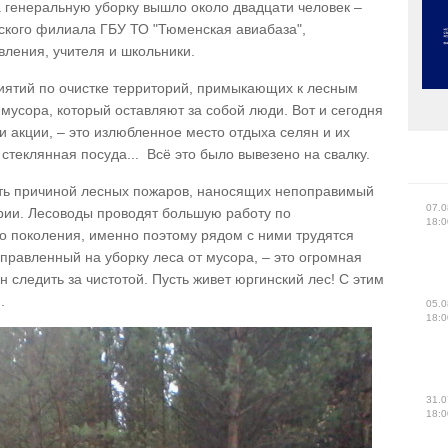
На генеральную уборку вышло около двадцати человек –
ского филиала ГБУ ТО "Тюменская авиабаза",
вления, учителя и школьники.
иятий по очистке территорий, примыкающих к лесным
мусора, который оставляют за собой люди. Вот и сегодня
и акции, – это излюбленное место отдыха селян и их
 стеклянная посуда... Всё это было вывезено на свалку.
ать причиной лесных пожаров, наносящих непоправимый
07.0
ории. Лесоводы проводят большую работу по
18:0
 поколения, именно поэтому рядом с ними трудятся
аправленный на уборку леса от мусора, – это огромная
 следить за чистотой. Пусть живет юргинский лес! С этим
.
05.0
18:0
31.0
18:0