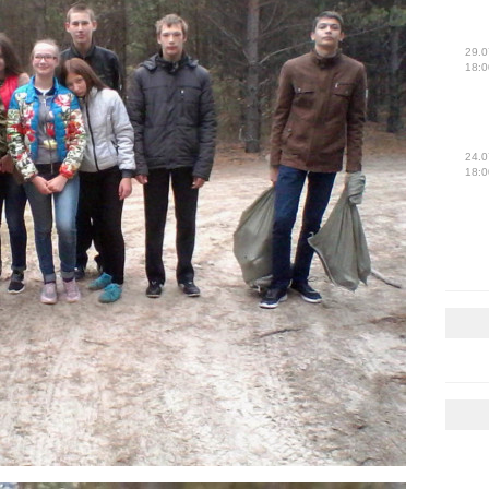
29.0
18:0
24.0
18:0