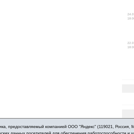
24.0
18:0
22.0
18:0
16+ © 2015-2026 Сетевое издание «Новости Юргинского района
ка, предоставляемый компанией ООО "Яндекс" (119021, Россия, Мос
 - 66052 выдан Федеральной службой по надзору в сфере связи,
ческих данных посетителей для обеспечения работоспособности и 