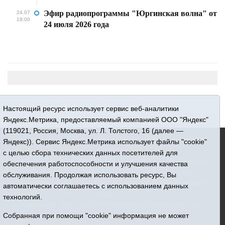
Эфир радиопрограммы "Юргинская волна" от
24.07
18:00
24 июля 2026 года
Настоящий ресурс использует сервис веб-аналитики
Яндекс.Метрика, предоставляемый компанией ООО "Яндекс"
(119021, Россия, Москва, ул. Л. Толстого, 16 (далее —
16+ © 2015-2026 Сетевое издание «Новости Юргинского
Яндекс)). Сервис Яндекс.Метрика использует файлы "cookie"
района»
с целью сбора технических данных посетителей для
Регистрационный номер СМИ ЭЛ № ФС 77 - 66052 выдан
обеспечения работоспособности и улучшения качества
Федеральной службой по надзору в сфере связи,
обслуживания. Продолжая использовать ресурс, Вы
информационных технологий и массовых коммуникаций
автоматически соглашаетесь с использованием данных
(Роскомнадзор) 10.06.2016 г.
технологий.
Учредитель: АНО «Информационно-издательский центр
«Призыв»
Собранная при помощи "cookie" информация не может