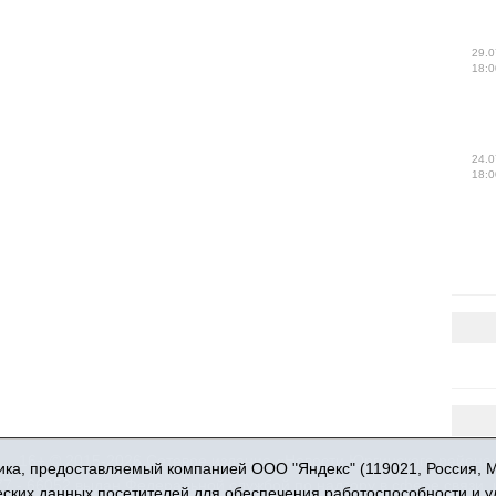
29.0
18:0
24.0
18:0
16+ © 2015-2026 Сетевое издание «Новости Юргинского района
ка, предоставляемый компанией ООО "Яндекс" (119021, Россия, Мос
 - 66052 выдан Федеральной службой по надзору в сфере связи,
ческих данных посетителей для обеспечения работоспособности и 