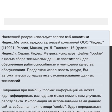
Настоящий ресурс использует сервис веб-аналитики
Яндекс.Метрика, предоставляемый компанией ООО "Яндекс"
(119021, Россия, Москва, ул. Л. Толстого, 16 (далее —
16+ © 2015-2026 Сетевое издание «Новости Юргинского
Яндекс)). Сервис Яндекс.Метрика использует файлы "cookie"
района»
с целью сбора технических данных посетителей для
Регистрационный номер СМИ ЭЛ № ФС 77 - 66052 выдан
обеспечения работоспособности и улучшения качества
Федеральной службой по надзору в сфере связи,
обслуживания. Продолжая использовать ресурс, Вы
информационных технологий и массовых коммуникаций
автоматически соглашаетесь с использованием данных
(Роскомнадзор) 10.06.2016 г.
технологий.
Учредитель: АНО «Информационно-издательский центр
«Призыв»
Собранная при помощи "cookie" информация не может
Все права защищены © При использовании материалов
идентифицировать вас, однако может помочь нам улучшить
ссылка обязательна
работу сайта. Информация об использовании вами данного
Адрес редакции: 627250, Тюменская область, Юргинский
сайта, собранная при помощи "cookie", будет передаваться
район, с. Юргинское, ул. Центральная, 49