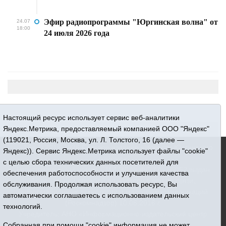
Эфир радиопрограммы "Юргинская волна" от
24.07
18:00
24 июля 2026 года
Настоящий ресурс использует сервис веб-аналитики
Яндекс.Метрика, предоставляемый компанией ООО "Яндекс"
(119021, Россия, Москва, ул. Л. Толстого, 16 (далее —
16+ © 2015-2026 Сетевое издание «Новости Юргинского
Яндекс)). Сервис Яндекс.Метрика использует файлы "cookie"
района»
с целью сбора технических данных посетителей для
Регистрационный номер СМИ ЭЛ № ФС 77 - 66052 выдан
обеспечения работоспособности и улучшения качества
Федеральной службой по надзору в сфере связи,
обслуживания. Продолжая использовать ресурс, Вы
информационных технологий и массовых коммуникаций
автоматически соглашаетесь с использованием данных
(Роскомнадзор) 10.06.2016 г.
технологий.
Учредитель: АНО «Информационно-издательский центр
«Призыв»
Собранная при помощи "cookie" информация не может