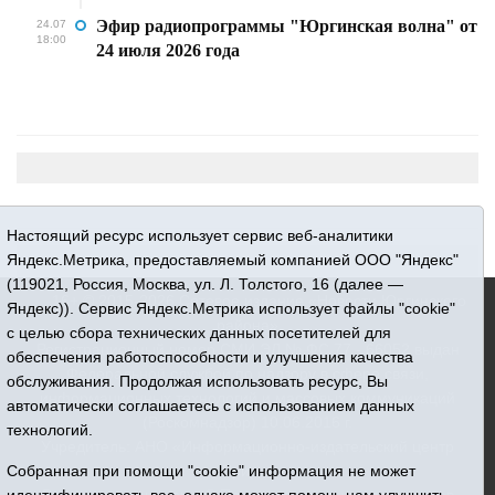
Эфир радиопрограммы "Юргинская волна" от
24.07
18:00
24 июля 2026 года
Настоящий ресурс использует сервис веб-аналитики
Яндекс.Метрика, предоставляемый компанией ООО "Яндекс"
(119021, Россия, Москва, ул. Л. Толстого, 16 (далее —
16+ © 2015-2026 Сетевое издание «Новости Юргинского
Яндекс)). Сервис Яндекс.Метрика использует файлы "cookie"
района»
с целью сбора технических данных посетителей для
Регистрационный номер СМИ ЭЛ № ФС 77 - 66052 выдан
обеспечения работоспособности и улучшения качества
Федеральной службой по надзору в сфере связи,
обслуживания. Продолжая использовать ресурс, Вы
информационных технологий и массовых коммуникаций
автоматически соглашаетесь с использованием данных
(Роскомнадзор) 10.06.2016 г.
технологий.
Учредитель: АНО «Информационно-издательский центр
«Призыв»
Собранная при помощи "cookie" информация не может
Все права защищены © При использовании материалов