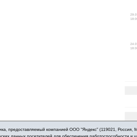
29.0
18:0
24.0
18:0
16+ © 2015-2026 Сетевое издание «Новости Юргинского района
ка, предоставляемый компанией ООО "Яндекс" (119021, Россия, Мос
 - 66052 выдан Федеральной службой по надзору в сфере связи,
ческих данных посетителей для обеспечения работоспособности и 