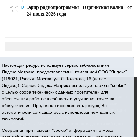
Эфир радиопрограммы "Юргинская волна" от
24.07
18:00
24 июля 2026 года
Настоящий ресурс использует сервис веб-аналитики
Яндекс.Метрика, предоставляемый компанией ООО "Яндекс"
(119021, Россия, Москва, ул. Л. Толстого, 16 (далее —
16+ © 2015-2026 Сетевое издание «Новости Юргинского
Яндекс)). Сервис Яндекс.Метрика использует файлы "cookie"
района»
с целью сбора технических данных посетителей для
Регистрационный номер СМИ ЭЛ № ФС 77 - 66052 выдан
обеспечения работоспособности и улучшения качества
Федеральной службой по надзору в сфере связи,
обслуживания. Продолжая использовать ресурс, Вы
информационных технологий и массовых коммуникаций
автоматически соглашаетесь с использованием данных
(Роскомнадзор) 10.06.2016 г.
технологий.
Учредитель: АНО «Информационно-издательский центр
«Призыв»
Собранная при помощи "cookie" информация не может
Все права защищены © При использовании материалов