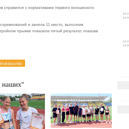
ров справился с нормативами первого юношеского
29.0
18:0
соревнований и заняла 11 место, выполнив
 тройном прыжке показала пятый результат, показав
24.0
18:0
.
noklassniki
 наших"