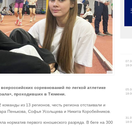
07.0
18:0
всероссийских соревнований по легкой атлетике
05.0
рала», проходивших в Тюмени.
18:0
команды из 13 регионов, честь региона отстаивали и
ара Пенькова, Софья Усольцева и Никита Коробейников.
31.0
ила норматив первого юношеского разряда. В беге на 300
18:0