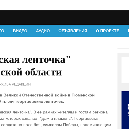
ТО
ВИДЕО
АУДИО
ОБЪЯВЛЕНИЯ
О ПРОЕКТЕ
ская ленточка"
ской области
АРХИВА РЕДАКЦИИ
в Великой Отечественной войне в Тюменской
 тысяч георгиевских ленточек.
евская ленточка". В её рамках жителям и гостям региона
ма которых означает "дым и пламень". Георгиевская
ти солдата на поле боя, символом Победы, напоминающим