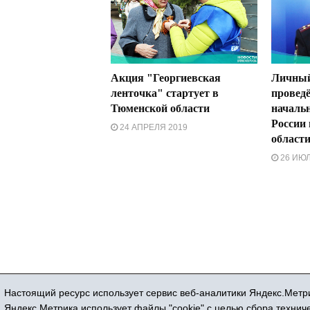
Акция "Георгиевская
Личный
ленточка" стартует в
проведё
Тюменской области
началь
России
24 АПРЕЛЯ 2019
област
26 ИЮЛ
Настоящий ресурс использует сервис веб-аналитики Яндекс.Метри
Регистрационный номер СМИ ЭЛ № ФС 77
Яндекс.Метрика использует файлы "cookie" с целью сбора техни