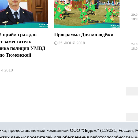
29.0
18:0
 приём граждан
Программа Дня молодёжи
т заместитель
25 ИЮНЯ 2018
24.0
ника полиции УМВД
18:0
 по Тюменской
и
Я 2018
16+ © 2015-2026 Сетевое издание «Новости Юргинского района
ка, предоставляемый компанией ООО "Яндекс" (119021, Россия, Мос
 - 66052 выдан Федеральной службой по надзору в сфере связи,
ческих данных посетителей для обеспечения работоспособности и 