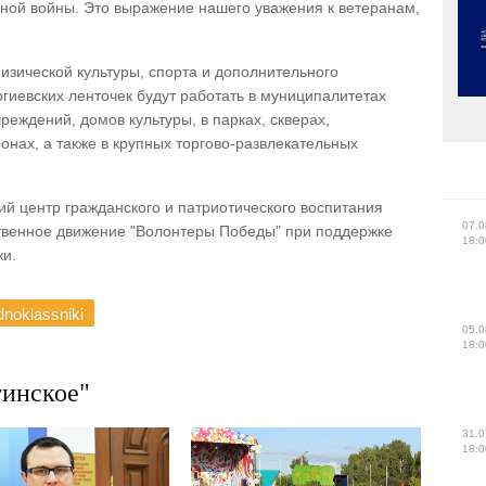
нной войны. Это выражение нашего уважения к ветеранам,
зической культуры, спорта и дополнительного
гиевских ленточек будут работать в муниципалитетах
реждений, домов культуры, в парках, скверах,
нах, а также в крупных торгово-развлекательных
ий центр гражданского и патриотического воспитания
07.0
твенное движение "Волонтеры Победы" при поддержке
18:0
жи.
noklassniki
05.0
18:0
инское"
31.0
18:0