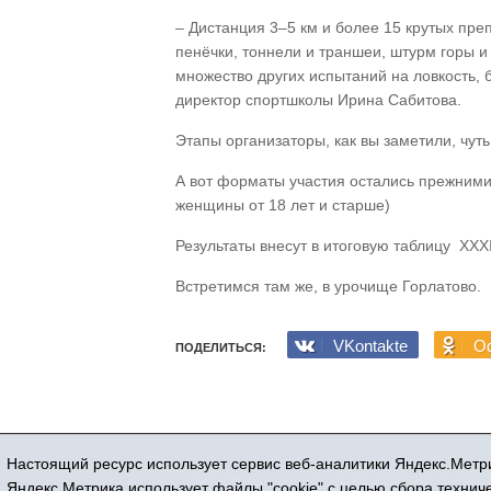
– Дистанция 3–5 км и более 15 крутых преп
пенёчки, тоннели и траншеи, штурм горы и
множество других испытаний на ловкость, 
директор спортшколы Ирина Сабитова.
Этапы организаторы, как вы заметили, чут
А вот форматы участия остались прежними:
женщины от 18 лет и старше)
Результаты внесут в итоговую таблицу XXXI
Встретимся там же, в урочище Горлатово.
VKontakte
Od
ПОДЕЛИТЬСЯ:
Настоящий ресурс использует сервис веб-аналитики Яндекс.Метри
Регистрационный номер СМИ ЭЛ № ФС 77
Яндекс.Метрика использует файлы "cookie" с целью сбора техни