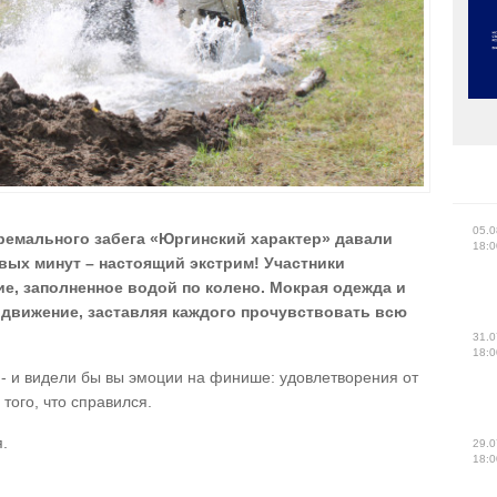
05.0
ремального забега «Юргинский характер» давали
18:0
ервых минут – настоящий экстрим! Участники
ие, заполненное водой по колено. Мокрая одежда и
 движение, заставляя каждого прочувствовать всю
31.0
18:0
 - и видели бы вы эмоции на финише: удовлетворения от
того, что справился.
я.
29.0
18:0