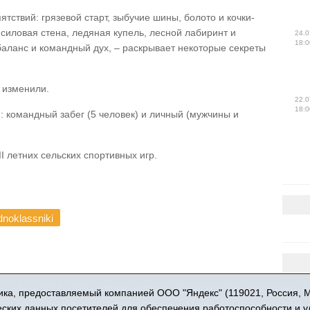
ятствий: грязевой старт, зыбучие шины, болото и кочки-
 силовая стена, ледяная купель, лесной лабиринт и
24.0
18:0
баланс и командный дух, – раскрывает некоторые секреты
ь изменили.
22.0
18:0
 командный забег (5 человек) и личный (мужчины и
I летних сельских спортивных игр.
noklassniki
16+ © 2015-2026 Сетевое издание «Новости Юргинского района
ка, предоставляемый компанией ООО "Яндекс" (119021, Россия, Мос
 - 66052 выдан Федеральной службой по надзору в сфере связи,
ческих данных посетителей для обеспечения работоспособности и 